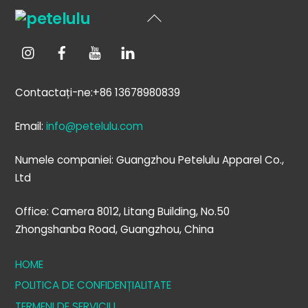
Înapoi
sus
Contactați-ne:+86 13678980839
Email:
info@petelulu.com
Numele companiei: Guangzhou Petelulu Apparel Co.,
Ltd
Office: Camera 8012, Litang Building, No.50
Zhongshanba Road, Guangzhou, China
HOME
POLITICA DE CONFIDENȚIALITATE
TERMENI DE SERVICIU