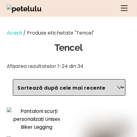
Salt
Men
la
conținut
Acasă
/ Produse etichetate "Tencel"
Tencel
Sortate
Afișarea rezultatelor 1-24 din 34
după
cele
mai
recente