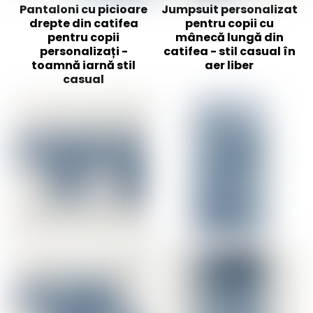
Pantaloni cu picioare
Jumpsuit personalizat
drepte din catifea
pentru copii cu
pentru copii
mânecă lungă din
personalizați -
catifea - stil casual în
toamnă iarnă stil
aer liber
casual