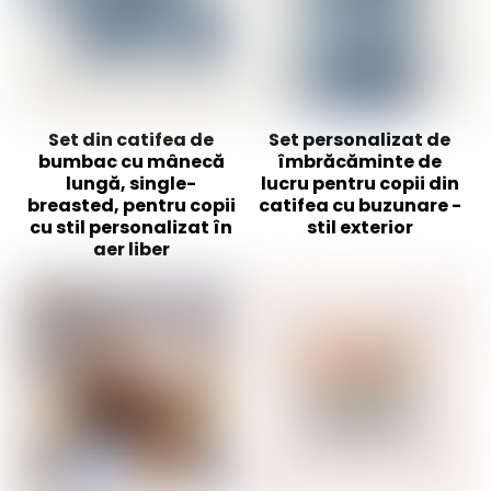
Set din catifea de
Set personalizat de
bumbac cu mânecă
îmbrăcăminte de
lungă, single-
lucru pentru copii din
breasted, pentru copii
catifea cu buzunare -
cu stil personalizat în
stil exterior
aer liber