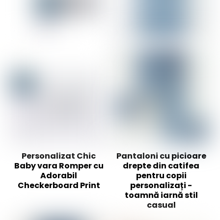
Personalizat Chic
Pantaloni cu picioare
Baby vara Romper cu
drepte din catifea
Adorabil
pentru copii
Checkerboard Print
personalizați -
toamnă iarnă stil
casual