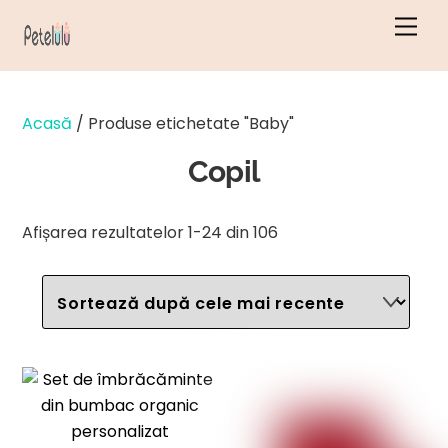
Salt
Men
la
conținut
Acasă
/ Produse etichetate "Baby"
Copil
Sortate
Afișarea rezultatelor 1-24 din 106
după
cele
mai
recente