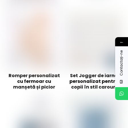
←
Contactați-ne
Romper personalizat
Set Jogger de iarnă
cu fermoar cu
personalizat pentru
manșetă și picior
copii în stil carouri