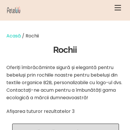
Salt
Men
la
conținut
Acasă
/ Rochii
Rochii
Oferiți îmbrăcăminte sigură și elegantă pentru
bebeluși prin rochiile noastre pentru bebeluși din
textile organice B2B, personalizabile cu logo-ul dvs.
Contactați-ne acum pentru a îmbunătăți gama
ecologică a mărcii dumneavoastră!
Sortate
Afișarea tuturor rezultatelor 3
după
cele