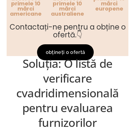
primele 10
primele 10
mărci
mărci
mărci
europene
americane
australiene
Contactați-ne pentru a obține o
ofertă.👇
obțineți o ofertă
Soluția: O listă de
verificare
cvadridimensională
pentru evaluarea
furnizorilor