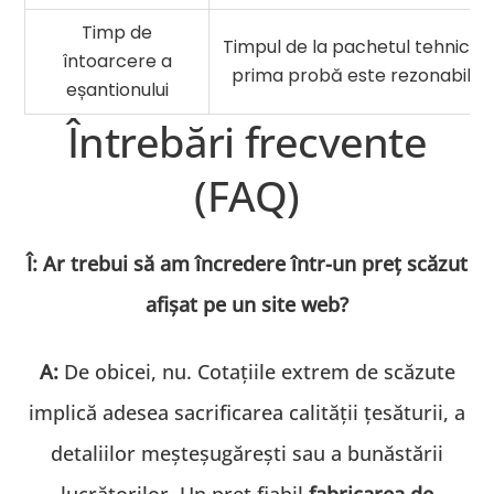
Timp de
Timpul de la pachetul tehnic la
întoarcere a
prima probă este rezonabil?
eșantionului
Întrebări frecvente
(FAQ)
Î: Ar trebui să am încredere într-un preț scăzut
afișat pe un site web?
A:
De obicei, nu. Cotațiile extrem de scăzute
implică adesea sacrificarea calității țesăturii, a
detaliilor meșteșugărești sau a bunăstării
lucrătorilor. Un preț fiabil
fabricarea de