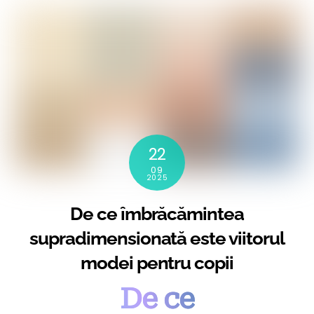
22
09
2025
De ce îmbrăcămintea
supradimensionată este viitorul
modei pentru copii
De ce