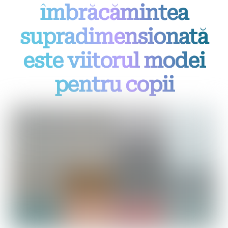
îmbrăcămintea
supradimensionată
este viitorul modei
pentru copii