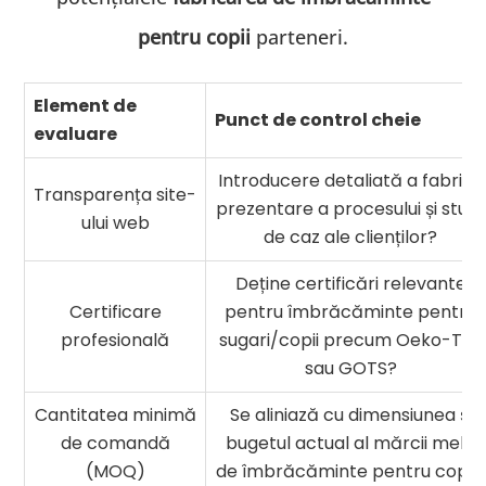
pentru copii
parteneri.
Element de
Punct de control cheie
evaluare
Introducere detaliată a fabricii,
Transparența site-
prezentare a procesului și studii
ului web
de caz ale clienților?
Deține certificări relevante
Certificare
pentru îmbrăcăminte pentru
profesională
sugari/copii precum Oeko-Tex
sau GOTS?
Cantitatea minimă
Se aliniază cu dimensiunea și
de comandă
bugetul actual al mărcii mele
(MOQ)
de îmbrăcăminte pentru copii?