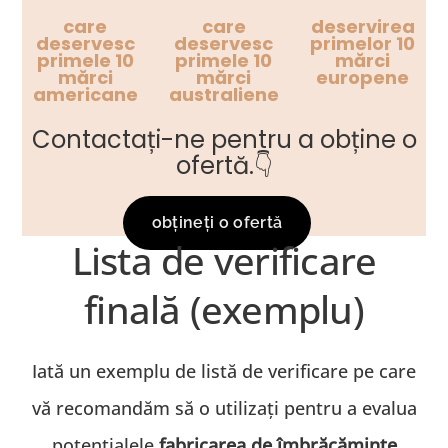
care
care
deservirea
deservesc
deservesc
primelor 10
primele 10
primele 10
mărci
mărci
mărci
europene
americane
australiene
Contactați-ne pentru a obține o
ofertă.👇
obțineți o ofertă
Lista de verificare
finală (exemplu)
Iată un exemplu de listă de verificare pe care
vă recomandăm să o utilizați pentru a evalua
potențialele
fabricarea de îmbrăcăminte