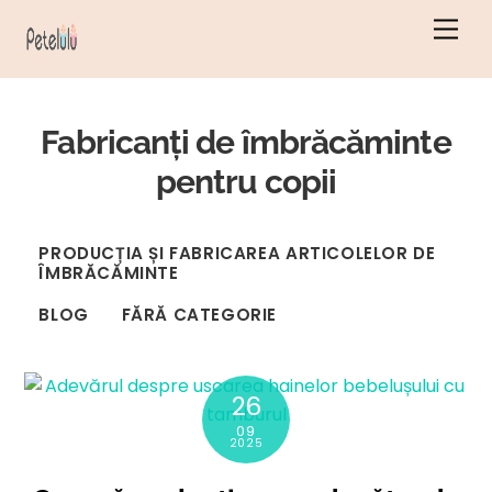
Salt
Men
la
conținut
Fabricanți de îmbrăcăminte
pentru copii
PRODUCȚIA ȘI FABRICAREA ARTICOLELOR DE
ÎMBRĂCĂMINTE
BLOG
FĂRĂ CATEGORIE
26
09
2025