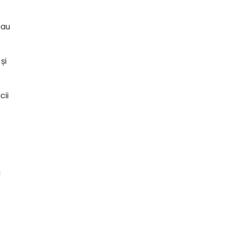
sau
și
cii
u