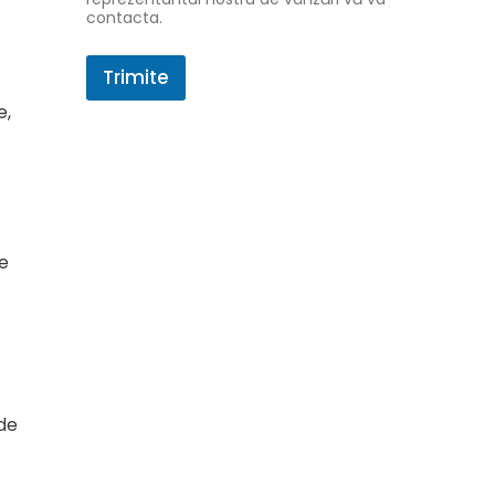
-
contacta.
m
a
i
Trimite
l
e,
de
ode