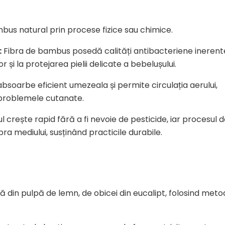
us natural prin procese fizice sau chimice.
:
Fibra de bambus posedă calități antibacteriene inerent
r și la protejarea pielii delicate a bebelușului.
bsoarbe eficient umezeala și permite circulația aerului,
 problemele cutanate.
crește rapid fără a fi nevoie de pesticide, iar procesul 
 mediului, susținând practicile durabile.
ă din pulpă de lemn, de obicei din eucalipt, folosind met