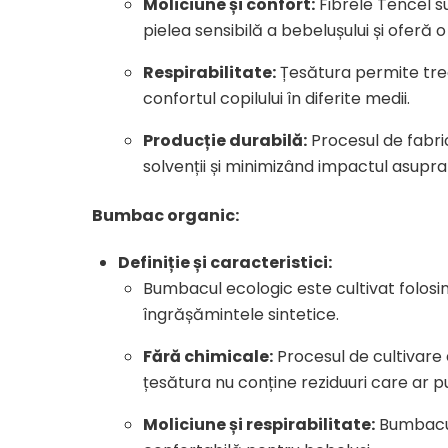
Moliciune și confort:
Fibrele Tencel su
pielea sensibilă a bebelușului și oferă
Respirabilitate:
Țesătura permite trec
confortul copilului în diferite medii.
Producție durabilă:
Procesul de fabric
solvenții și minimizând impactul asupra
Bumbac organic:
Definiție și caracteristici:
Bumbacul ecologic este cultivat folosi
îngrășămintele sintetice.
Fără chimicale:
Procesul de cultivare
țesătura nu conține reziduuri care ar pu
Moliciune și respirabilitate:
Bumbacul 