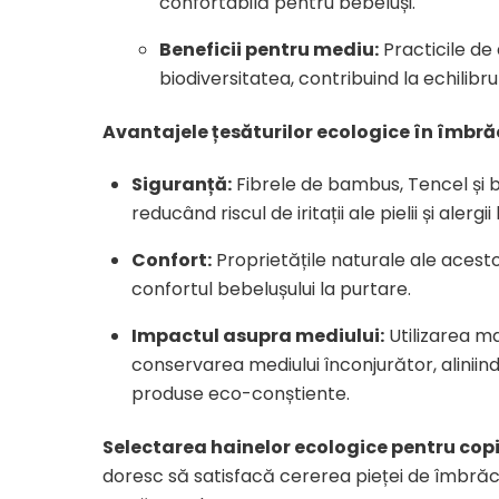
confortabilă pentru bebeluși.
Beneficii pentru mediu:
Practicile de
biodiversitatea, contribuind la echilibru
Avantajele țesăturilor ecologice în îmbră
Siguranță:
Fibrele de bambus, Tencel și 
reducând riscul de iritații ale pielii și alergii 
Confort:
Proprietățile naturale ale acesto
confortul bebelușului la purtare.
Impactul asupra mediului:
Utilizarea ma
conservarea mediului înconjurător, alinii
produse eco-conștiente.
Selectarea hainelor ecologice pentru copi
doresc să satisfacă cererea pieței de îmbrăcă