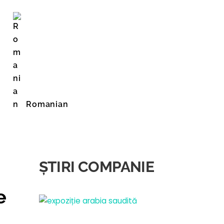
Romanian
English (United States)
ȘTIRI COMPANIE
e