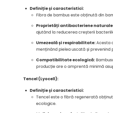
Definiție și caracteristici:
Fibra de bambus este obținută din bamb
Proprietăți antibacteriene naturale
ajutând la reducerea creșterii bacteriilo
Umezeală și respirabilitate:
Acesta a
menținând pielea uscată și prevenind
Compatibilitate ecologică:
Bambusul 
producție are o amprentă minimă asupra
Tencel (Lyocell):
Definiție și caracteristici:
Tencel este o fibră regenerată obținut
ecologice.