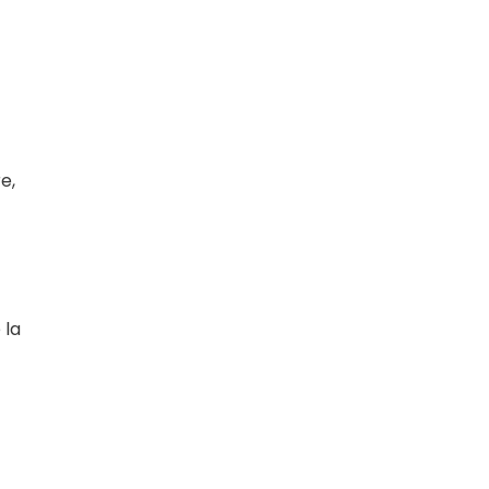
e,
 la