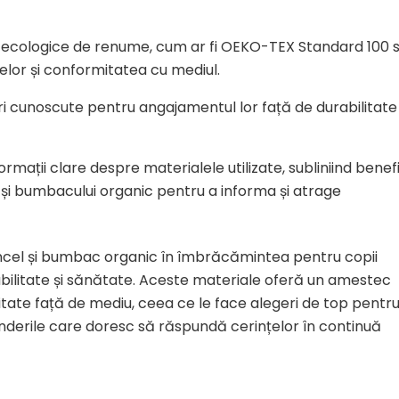
i ecologice de renume, cum ar fi OEKO-TEX Standard 100 
elor și conformitatea cu mediul.
i cunoscute pentru angajamentul lor față de durabilitate 
ormații clare despre materialele utilizate, subliniind benefi
și bumbacului organic pentru a informa și atrage
encel și bumbac organic în îmbrăcămintea pentru copii
bilitate și sănătate. Aceste materiale oferă un amestec
itate față de mediu, ceea ce le face alegeri de top pentr
rinderile care doresc să răspundă cerințelor în continuă