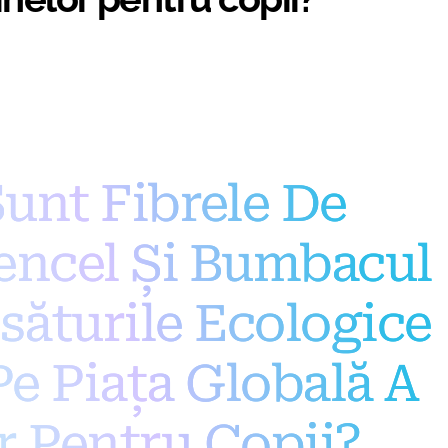
unt Fibrele De
encel Și Bumbacul
săturile Ecologice
Pe Piața Globală A
r Pentru Copii?