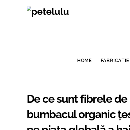
Salt
la
conținut
HOME
FABRICAȚIE
De ce sunt fibrele de
bumbacul organic țes
pe piața globală a ha