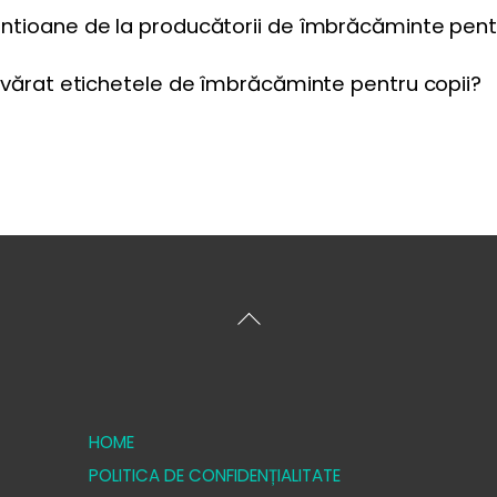
antioane de la producătorii de îmbrăcăminte pent
devărat etichetele de îmbrăcăminte pentru copii?
Înapoi
sus
HOME
POLITICA DE CONFIDENȚIALITATE