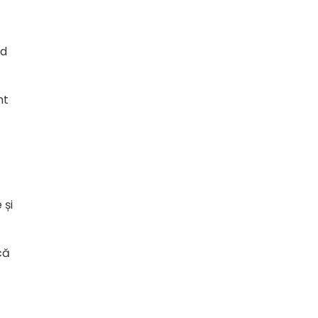
nd
nt
 și
că