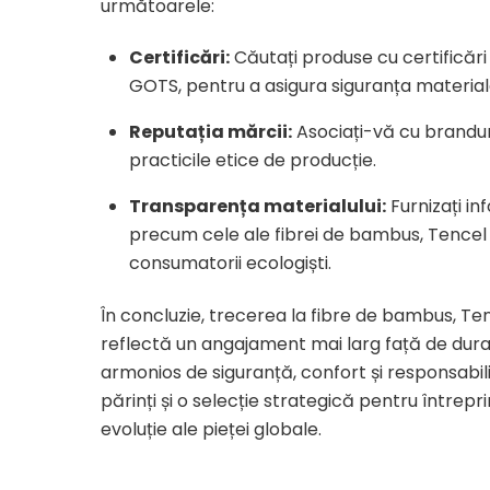
următoarele:
Certificări:
Căutați produse cu certificăr
GOTS, pentru a asigura siguranța material
Reputația mărcii:
Asociați-vă cu brandur
practicile etice de producție.
Transparența materialului:
Furnizați inf
precum cele ale fibrei de bambus, Tencel 
consumatorii ecologiști.
În concluzie, trecerea la fibre de bambus, T
reflectă un angajament mai larg față de dura
armonios de siguranță, confort și responsabil
părinți și o selecție strategică pentru întrep
evoluție ale pieței globale.