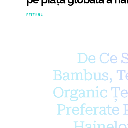
PETELULU
De Ce S
Bambus, T
Organic Țe
Preferate 
Hainelo