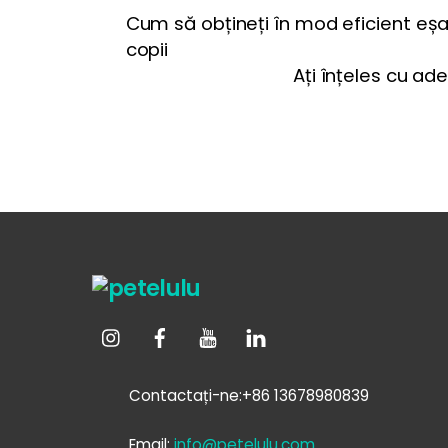
Cum să obțineți în mod eficient eș
copii
Ați înțeles cu a
Contactați-ne:+86 13678980839
Email:
info@petelulu.com