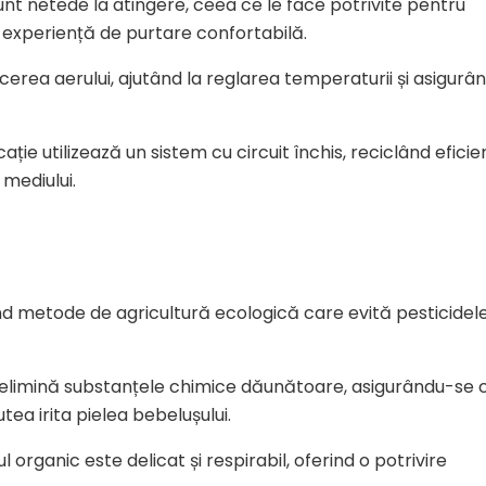
nt netede la atingere, ceea ce le face potrivite pentru
 o experiență de purtare confortabilă.
erea aerului, ajutând la reglarea temperaturii și asigurâ
ație utilizează un sistem cu circuit închis, reciclând eficie
 mediului.
nd metode de agricultură ecologică care evită pesticidele
 elimină substanțele chimice dăunătoare, asigurându-se 
tea irita pielea bebelușului.
organic este delicat și respirabil, oferind o potrivire