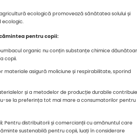
 agricultură ecologică promovează sănătatea solului și
l ecologic.
cămintea pentru copii:
bumbacul organic nu conțin substanțe chimice dăunătoar
la copii.
r materiale asigură moliciune și respirabilitate, sporind
terialelor și a metodelor de producție durabile contribuie
ndu-se la preferința tot mai mare a consumatorilor pentru
i:
Pentru distribuitorii și comercianții cu amănuntul care
minte sustenabilă pentru copii, luați în considerare