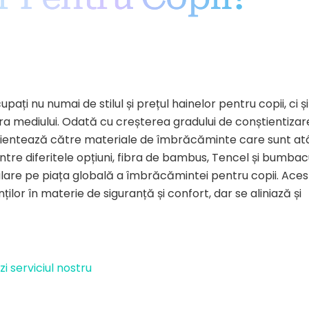
pați nu numai de stilul și prețul hainelor pentru copii, ci și
ra mediului. Odată cu creșterea gradului de conștientizar
 orientează către materiale de îmbrăcăminte care sunt at
Dintre diferitele opțiuni, fibra de bambus, Tencel și bumbac
lare pe piața globală a îmbrăcămintei pentru copii. Aces
ilor în materie de siguranță și confort, dar se aliniază și
zi serviciul nostru