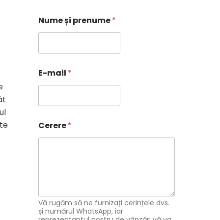
Nume și prenume
*
E-mail
*
e
ât
ul
C
te
Cerere
*
e
r
e
r
e
N
u
m
e
Vă rugăm să ne furnizați cerințele dvs.
e
și numărul WhatsApp, iar
reprezentantul nostru de vânzări vă va