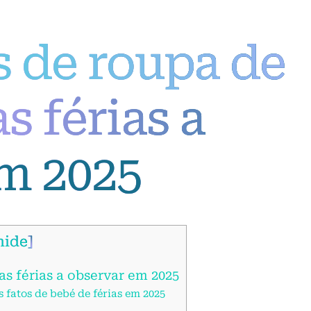
 de roupa de
s férias a
m 2025
hide
]
s férias a observar em 2025
s fatos de bebé de férias em 2025