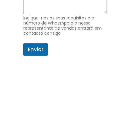
p
e
d
i
Indique-nos os seus requisitos e o
d
número de WhatsApp e o nosso
representante de vendas entrará em
o
contacto consigo.
d
e
c
Enviar
o
r
r
e
i
o
e
l
e
t
r
ó
n
i
c