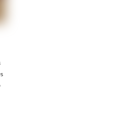
s
Os
o