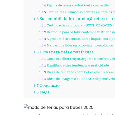
1.4.4
Pijama de férias confortável e com estilo
1.4.5
Jardineiras e camisolas neutras em termos 
1.5
Sustentabilidade e produção ética na 
1.5.1
Certificações a procurar (GOTS, OEKO-TEX)
1.5.2
Destaque para os fabricantes de vestuário d
1.5.3
A procura dos consumidores impulsiona a p
1.5.4
Marcas que lideram o movimento ecológico
1.6
Dicas para pais e retalhistas
1.6.1
Como escolher roupas seguras e confortáveis
1.6.2
Equilíbrio entre tendência e praticidade
1.6.3
Dicas de tamanhos para bebés que crescem
1.6.4
Dicas de lavagem e cuidados indispensáveis 
1.7
Conclusão
1.8
FAQs