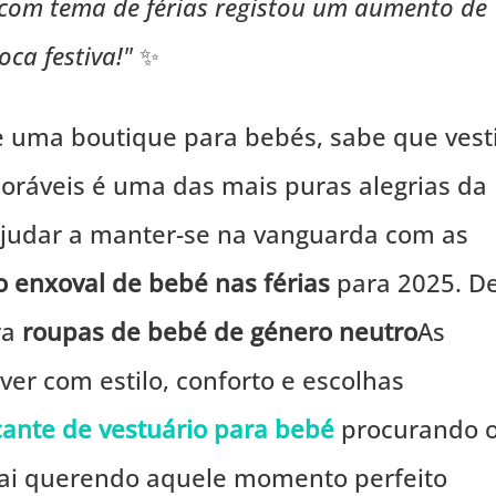
 com tema de férias registou um aumento de
ca festiva!"
✨
 uma boutique para bebés, sabe que vest
ráveis é uma das mais puras alegrias da
 ajudar a manter-se na vanguarda com as
o enxoval de bebé nas férias
para 2025. D
ra
roupas de bebé de género neutro
As
er com estilo, conforto e escolhas
cante de vestuário para bebé
procurando 
ai querendo aquele momento perfeito