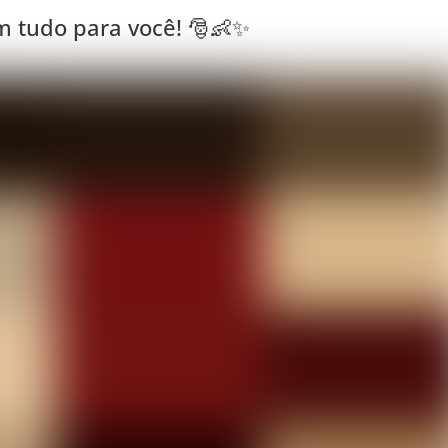
em tudo para você! 🎅👶✨