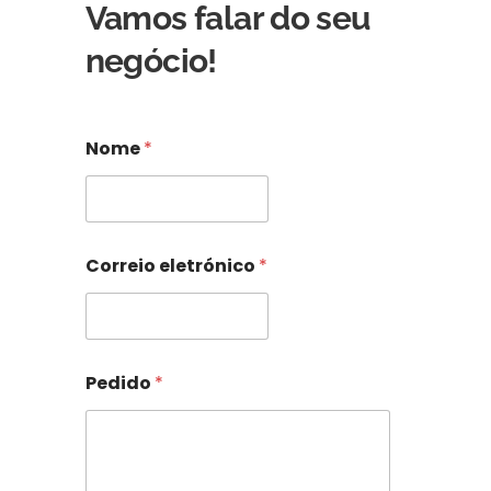
Vamos falar do seu
negócio!
Nome
*
Correio eletrónico
*
N
Pedido
*
o
m
e
d
o