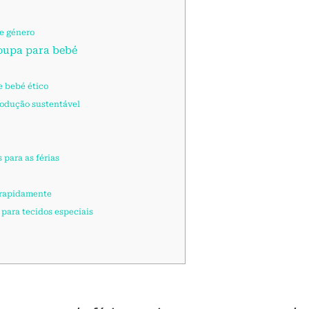
de género
roupa para bebé
e bebé ético
rodução sustentável
 para as férias
 rapidamente
para tecidos especiais