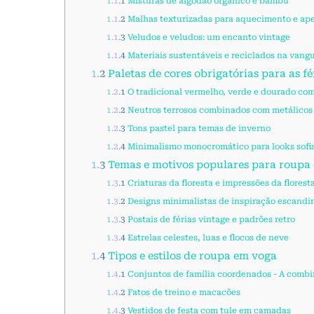
1.1.1
Misturas de algodão orgânico e bambu
1.1.2
Malhas texturizadas para aquecimento e ape
1.1.3
Veludos e veludos: um encanto vintage
1.1.4
Materiais sustentáveis e reciclados na vang
1.2
Paletas de cores obrigatórias para as fé
1.2.1
O tradicional vermelho, verde e dourado co
1.2.2
Neutros terrosos combinados com metálicos 
1.2.3
Tons pastel para temas de inverno
1.2.4
Minimalismo monocromático para looks sofi
1.3
Temas e motivos populares para roupa 
1.3.1
Criaturas da floresta e impressões da florest
1.3.2
Designs minimalistas de inspiração escandi
1.3.3
Postais de férias vintage e padrões retro
1.3.4
Estrelas celestes, luas e flocos de neve
1.4
Tipos e estilos de roupa em voga
1.4.1
Conjuntos de família coordenados - A combi
1.4.2
Fatos de treino e macacões
1.4.3
Vestidos de festa com tule em camadas