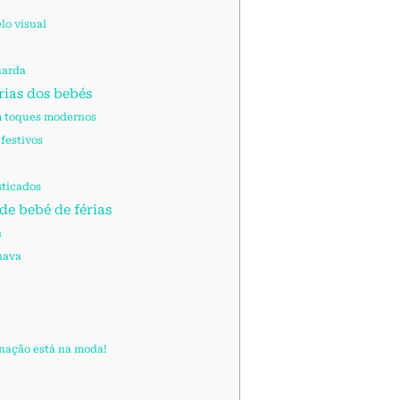
lo visual
uarda
rias dos bebés
m toques modernos
festivos
sticados
de bebé de férias
a
nava
nação está na moda!