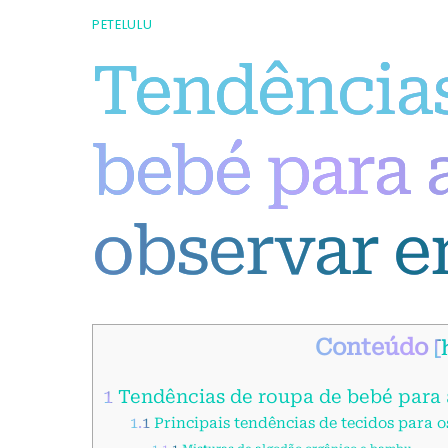
PETELULU
Tendências
bebé para a
observar e
Conteúdo
[
1
Tendências de roupa de bebé para a
1.1
Principais tendências de tecidos para o