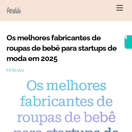
Saltar
Men
para
o
conteúdo
Os melhores fabricantes de
roupas de bebê para startups de
moda em 2025
PETELULU
Os melhores
fabricantes de
roupas de bebê