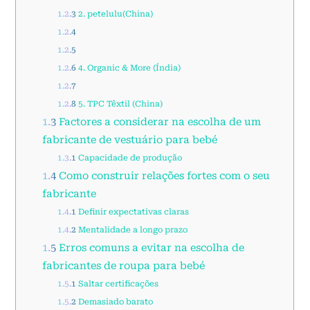
1.2.3
2. petelulu(China)
1.2.4
1.2.5
1.2.6
4. Organic & More (Índia)
1.2.7
1.2.8
5. TPC Têxtil (China)
1.3
Factores a considerar na escolha de um
fabricante de vestuário para bebé
1.3.1
Capacidade de produção
1.4
Como construir relações fortes com o seu
fabricante
1.4.1
Definir expectativas claras
1.4.2
Mentalidade a longo prazo
1.5
Erros comuns a evitar na escolha de
fabricantes de roupa para bebé
1.5.1
Saltar certificações
1.5.2
Demasiado barato