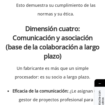
Esto demuestra su cumplimiento de las
normas y su ética.
Dimensión cuatro:
Comunicación y asociación
(base de la colaboración a largo
plazo)
Un fabricante es más que un simple
procesador: es su socio a largo plazo.
←
Eficacia de la comunicación:
¿Le asignan un
C
o
n
t
a
c
t
c
o
n
n
o
s
o
t
r
o
gestor de proyectos profesional para
e
s