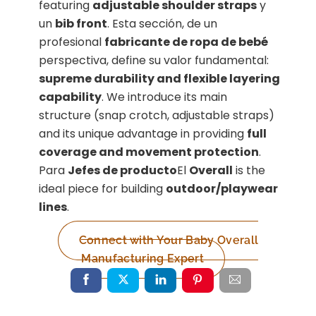
featuring
adjustable shoulder straps
y
un
bib front
. Esta sección, de un
profesional
fabricante de ropa de bebé
perspectiva, define su valor fundamental:
supreme durability and flexible layering
capability
. We introduce its main
structure (snap crotch, adjustable straps)
and its unique advantage in providing
full
coverage and movement protection
.
Para
Jefes de producto
El
Overall
is the
ideal piece for building
outdoor/playwear
lines
.
Connect with Your Baby Overall
Manufacturing Expert