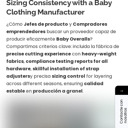
Sizing Consistency with a Baby
Clothing Manufacturer
¿Cómo
Jefes de producto
y
Compradores
emprendedores
buscar un proveedor capaz de
producir eficazmente
Baby Overalls
?
Compartimos criterios clave: incluida la fábrica de
precise cutting experience
con
heavy-weight
fabrics
,
compliance testing reports for all
hardware
,
skillful installation of strap
adjusters
y precisa
sizing control
for layering
across different seasons, ensuring
calidad
→
estable
en
producción a granel
.
C
o
n
t
a
c
t
c
o
n
n
o
s
o
t
r
o
e
s