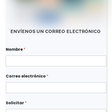
ENVÍENOS UN CORREO ELECTRÓNICO
Nombre
*
Correo electrónico
*
l
Solicitar
*
a
c