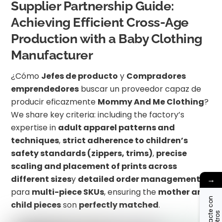
Supplier Partnership Guide:
Achieving Efficient Cross-Age
Production with a Baby Clothing
Manufacturer
¿Cómo
Jefes de producto
y
Compradores
emprendedores
buscar un proveedor capaz de
producir eficazmente
Mommy And Me Clothing
?
We share key criteria: including the factory’s
expertise in
adult apparel patterns and
techniques
,
strict adherence to children’s
safety standards (zippers, trims)
,
precise
scaling and placement of prints across
different sizes
y
detailed order management
→
para
multi-piece SKUs
, ensuring the
mother and
C
o
n
t
a
c
t
c
o
n
n
o
s
o
t
r
o
child pieces
son
perfectly matched
.