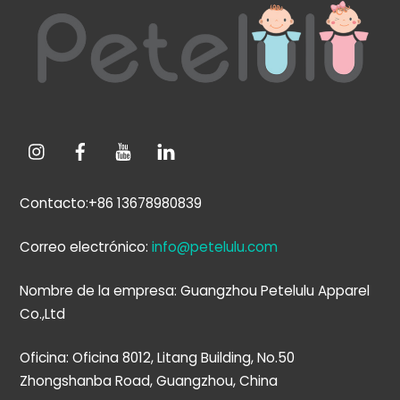
arriba
e
Contacto:+86 13678980839
Correo electrónico:
info@petelulu.com
Nombre de la empresa: Guangzhou Petelulu Apparel
Co.,Ltd
Oficina: Oficina 8012, Litang Building, No.50
Zhongshanba Road, Guangzhou, China