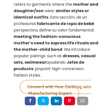
refers to garments where the
mother and
daughter/son
wear
similar styles or
identical outfits
. Esta sección, de un
profesional
fabricante de ropa de bebé
perspectiva, define su valor fundamental:
meeting the fashion-conscious
mother’s need to express life rituals and
the mother-child bond
. We introduce
popular pairings: such as
dresses, casual
sets, swimwear
ayudando
Jefes de
producto
pinpoint high-conversion
fashion styles.
Connect with Your Clothing sets
Manufacturing Expert