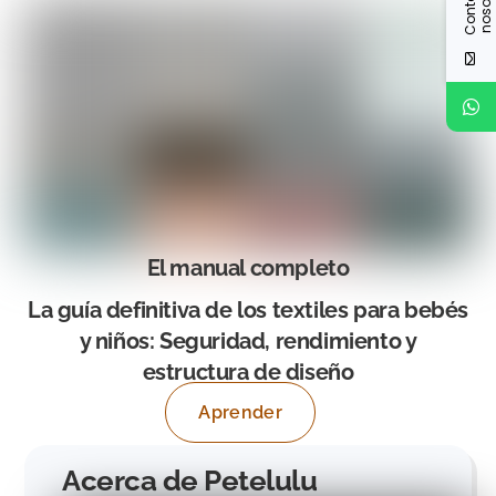
e
s
El manual completo
La guía definitiva de los textiles para bebés
y niños: Seguridad, rendimiento y
estructura de diseño
Aprender
Acerca de Petelulu