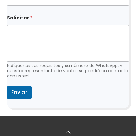
C
Solicitar
*
o
r
r
e
o
e
l
e
c
Indíquenos sus requisitos y su número de WhatsApp, y
t
nuestro representante de ventas se pondrá en contacto
con usted.
r
ó
n
Enviar
i
c
o
N
o
m
b
Volver
r