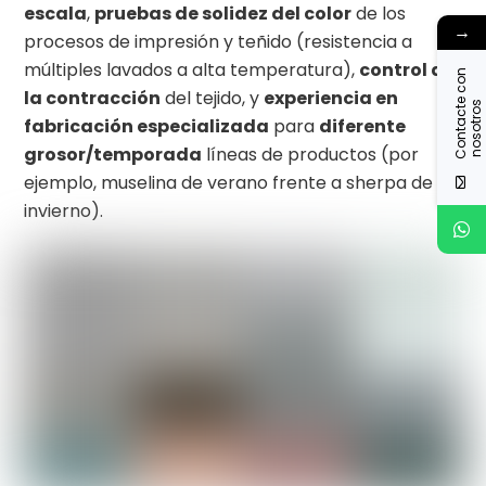
escala
,
pruebas de solidez del color
de los
→
procesos de impresión y teñido (resistencia a
múltiples lavados a alta temperatura),
control de
C
o
n
t
a
c
t
c
o
n
n
o
s
o
t
r
o
la contracción
del tejido, y
experiencia en
e
s
fabricación especializada
para
diferente
grosor/temporada
líneas de productos (por
ejemplo, muselina de verano frente a sherpa de
invierno).