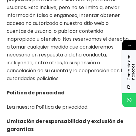
usuarios. Esto incluye, pero no se limita a, enviar
información falsa o engañosa, intentar obtener
acceso no autorizado a nuestro sitio web o
cuentas de usuario, o publicar contenido
inapropiado u ofensivo. Nos reservamos el derecho
→
a tomar cualquier medida que consideremos
necesaria en respuesta a dicha conducta,
C
o
n
t
a
c
t
c
o
n
n
o
s
o
t
r
o
incluyendo, entre otras, la suspensión o
e
s
cancelación de su cuenta y la cooperación con las
autoridades policiales.
Política de privacidad
Lea nuestra Política de privacidad.
Limitación de responsabilidad y exclusión de
garantías