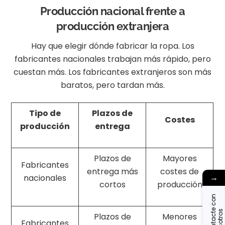
Producción nacional frente a
producción extranjera
Hay que elegir dónde fabricar la ropa. Los
fabricantes nacionales trabajan más rápido, pero
cuestan más. Los fabricantes extranjeros son más
baratos, pero tardan más.
Tipo de
Plazos de
Costes
producción
entrega
Plazos de
Mayores
Fabricantes
entrega más
costes de
→
nacionales
cortos
producción
C
o
n
t
a
c
t
c
o
n
n
o
s
o
t
r
o
e
s
Plazos de
Menores
Fabricantes