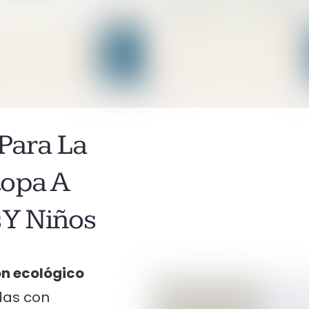
 Para La
Ropa A
 Y Niños
ón ecológico
das con