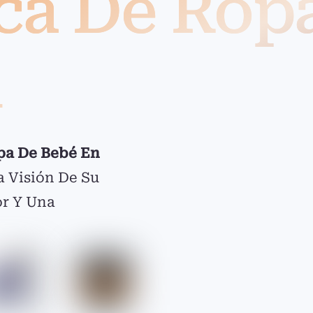
ica De Rop
l
pa De Bebé En
a Visión De Su
or Y Una