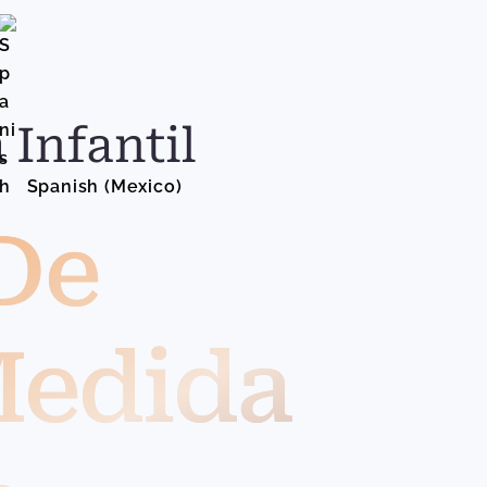
Infantil
Spanish (Mexico)
English (United States)
De
Medida