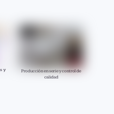
s y
Producción en serie y control de
calidad