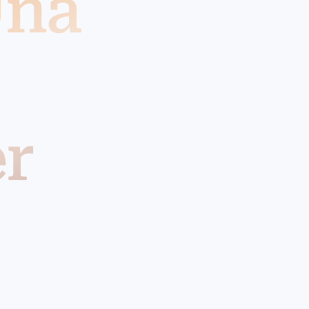
Una
r