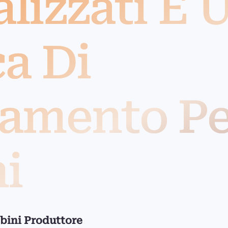
lizzati E 
a Di
iamento Pe
i
mbini Produttore