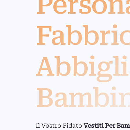
Persona
Fabbric
Abbigl
Bambin
Il Vostro Fidato
Vestiti Per Ba