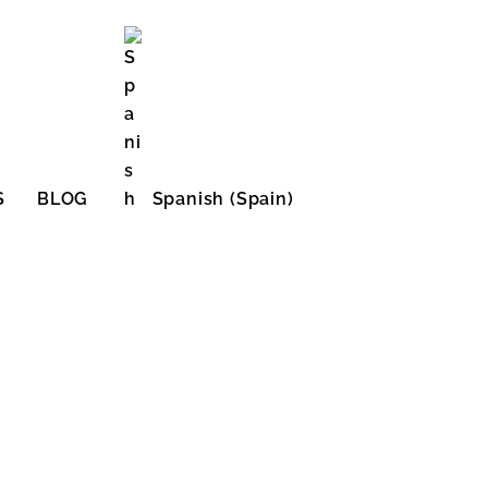
S
BLOG
Spanish (Spain)
English (United States)