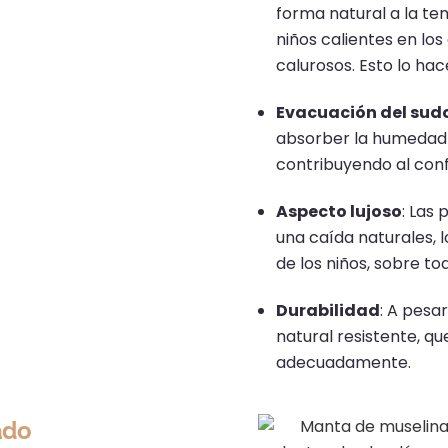
forma natural a la t
niños calientes en los
calurosos.
Esto lo hac
Evacuación del sud
absorber la humedad 
contribuyendo al confo
Aspecto lujoso
:
Las p
una caída naturales, 
de los niños, sobre t
Durabilidad
:
A pesar
natural resistente, q
adecuadamente.
​
ado