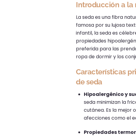
Introducción a la 
La seda es una fibra nat
famosa por su lujosa text
infantil, la seda es céle
propiedades hipoalergéni
preferida para las prenda
ropa de dormir y los con
Características pr
de seda
Hipoalergénico y sua
seda minimizan la fric
cutánea.
Es la mejor o
afecciones como el 
Propiedades termo