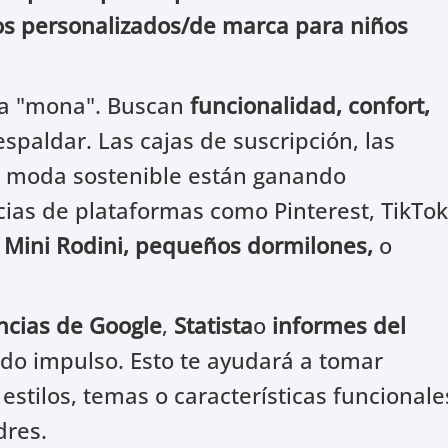
os personalizados/de marca para niños
pa "mona". Buscan
funcionalidad, confort,
paldar. Las cajas de suscripción, las
la moda sostenible están ganando
cias de plataformas como Pinterest, TikTok
o
Mini Rodini, pequeños dormilones,
o
cias de Google
,
Statista
o
informes del
do impulso. Esto te ayudará a tomar
stilos, temas o características funcionale
dres.