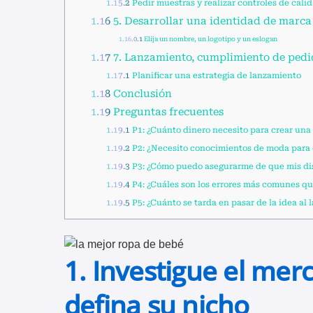
1.15.2
Pedir muestras y realizar controles de cali
1.16
5. Desarrollar una identidad de marc
1.16.0.1
Elija un nombre, un logotipo y un eslogan
1.17
7. Lanzamiento, cumplimiento de pedi
1.17.1
Planificar una estrategia de lanzamiento
1.18
Conclusión
1.19
Preguntas frecuentes
1.19.1
P1: ¿Cuánto dinero necesito para crear una
1.19.2
P2: ¿Necesito conocimientos de moda para
1.19.3
P3: ¿Cómo puedo asegurarme de que mis dis
1.19.4
P4: ¿Cuáles son los errores más comunes que
1.19.5
P5: ¿Cuánto se tarda en pasar de la idea al
1. Investigue el mer
defina su nicho