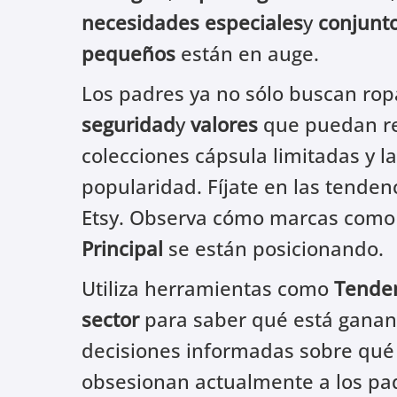
necesidades especiales
y
conjunt
pequeños
están en auge.
Los padres ya no sólo buscan ro
seguridad
y
valores
que puedan res
colecciones cápsula limitadas y 
popularidad. Fíjate en las tenden
Etsy. Observa cómo marcas com
Principal
se están posicionando.
Utiliza herramientas como
Tenden
sector
para saber qué está ganan
decisiones informadas sobre qué e
obsesionan actualmente a los pa