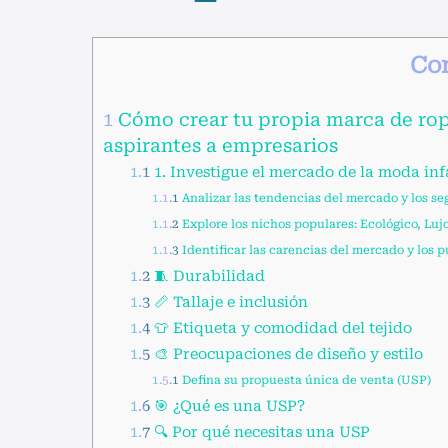
Co
1
Cómo crear tu propia marca de ropa
aspirantes a empresarios
1.1
1. Investigue el mercado de la moda inf
1.1.1
Analizar las tendencias del mercado y los s
1.1.2
Explore los nichos populares: Ecológico, Lujo
1.1.3
Identificar las carencias del mercado y los p
1.2
🧵 Durabilidad
1.3
📏 Tallaje e inclusión
1.4
👕 Etiqueta y comodidad del tejido
1.5
🎨 Preocupaciones de diseño y estilo
1.5.1
Defina su propuesta única de venta (USP)
1.6
🎯 ¿Qué es una USP?
1.7
🔍 Por qué necesitas una USP