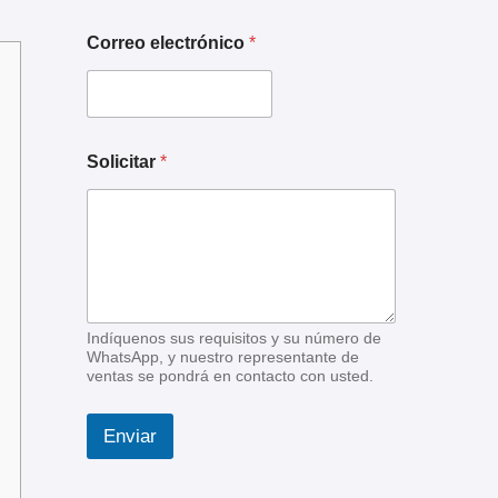
Correo electrónico
*
S
Solicitar
*
o
l
i
c
i
t
u
d
d
Indíquenos sus requisitos y su número de
e
WhatsApp, y nuestro representante de
ventas se pondrá en contacto con usted.
n
o
m
Enviar
b
r
e