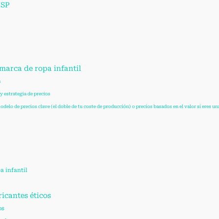
USP
marca de ropa infantil
a
 estrategia de precios
modelo de precios clave (el doble de tu coste de producción) o precios basados en el valor si eres un
a infantil
icantes éticos
os