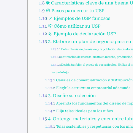
1.8
🛠️ Características clave de una buena 
1.9
🧭 Pasos para crear tu USP
1.10
📌 Ejemplos de USP famosos
1.11
💡 Cómo utilizar su USP
1.12
🎤 Ejemplo de declaración USP
1.13
2. Elabore un plan de negocio para su 
1.13.0.1
Definir la visión, la misión y la población destinatari
1.13.0.2
Estimación de costes: Puesta en marcha, producción y
1.13.0.3
Decida también el precio de sus artículos. Utiliza el 
marca de lujo.
1.13.1
Canales de comercialización y distribución
1.13.2
Elegir la estructura empresarial adecuada
1.14
3. Diseñe su colección
1.14.1
Aprenda los fundamentos del diseño de rop
1.14.2
Elija telas ideales para los niños
1.15
4. Obtenga materiales y encuentre fabr
1.15.1
Telas sostenibles y respetuosas con los niñ