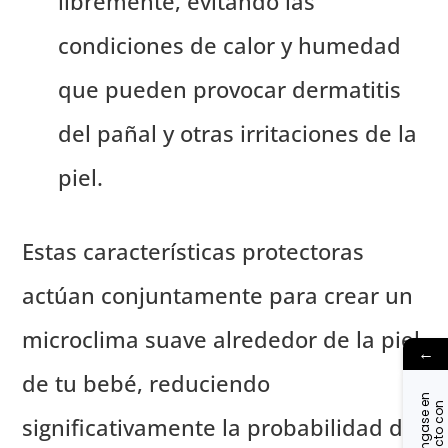
libremente, evitando las
condiciones de calor y humedad
que pueden provocar dermatitis
del pañal y otras irritaciones de la
piel.
Estas características protectoras
actúan conjuntamente para crear un
microclima suave alrededor de la piel
←
de tu bebé, reduciendo
P
ó
n
g
a
s
e
n
c
o
n
t
a
c
t
o
o
n
o
s
o
t
r
o
e
n
significativamente la probabilidad de