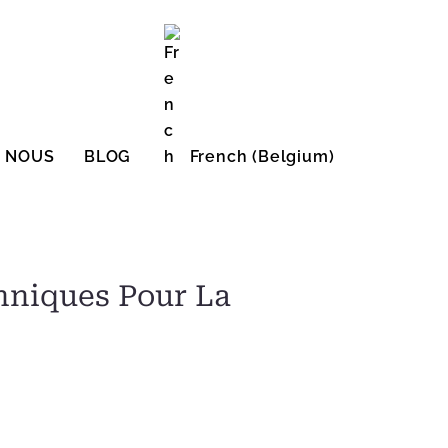
E NOUS
BLOG
French (Belgium)
English (United States)
chniques Pour La