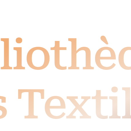
liothè
 Texti