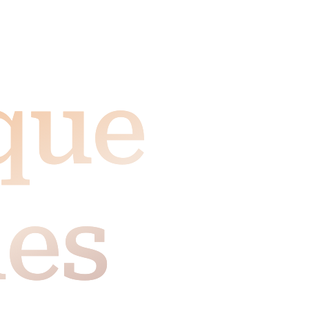
que
les