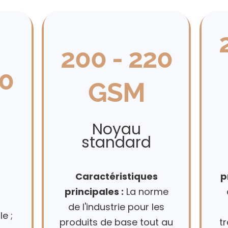
200 - 220
80
GSM
Noyau
standard
Caractéristiques
p
s
principales :
La norme
de l'industrie pour les
e ;
produits de base tout au
t