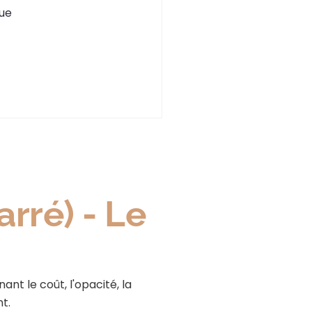
que
rré) - Le
ant le coût, l'opacité, la
t.