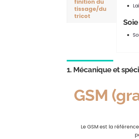
finition du
La
tissage/du
tricot
Soie
So
1. Mécanique et spéci
GSM (gra
Le GSM est la référence p
p