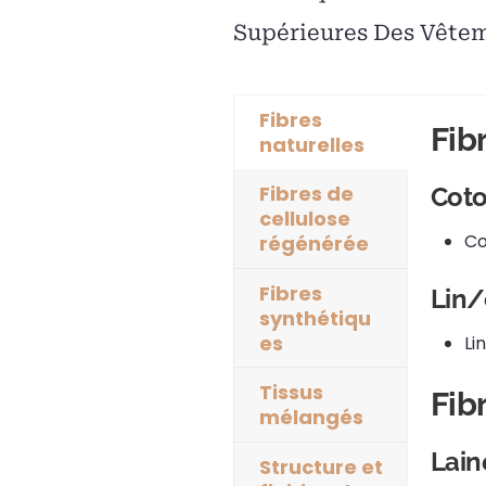
Supérieures Des Vête
Fibres
Fib
naturelles
Fibres de
Cot
cellulose
Co
régénérée
Fibres
Lin/
synthétiqu
es
Li
Tissus
Fib
mélangés
Lain
Structure et