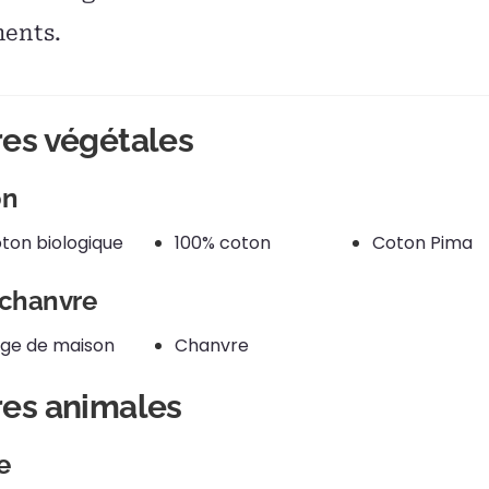
ments.
res végétales
on
ton biologique
100% coton
Coton Pima
chanvre
nge de maison
Chanvre
res animales
e