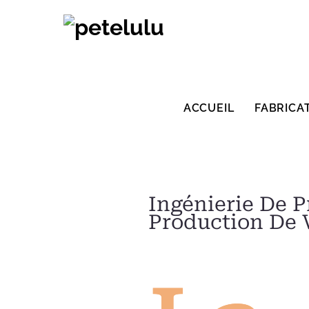
Skip
to
content
ACCUEIL
FABRICA
Ingénierie De P
Production De