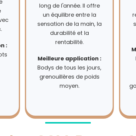
e
long de l'année. Il offre
e
un équilibre entre la
r
avec
sensation de la main, la
s
.
durabilité et la
rentabilité.
n :
M
ots
Meilleure application :
Bodys de tous les jours,
grenouillères de poids
moyen.
ga