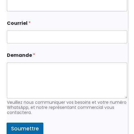
Courriel
*
d
Demande
*
e
n
o
m
C
o
u
r
r
Veuillez nous communiquer vos besoins et votre numéro
i
WhatsApp, et notre représentant commercial vous
contactera.
e
l
Soumettre