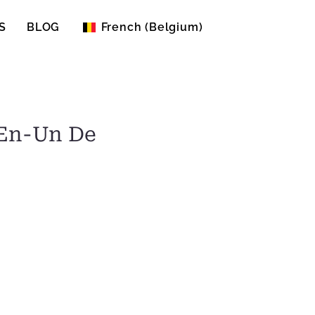
S
BLOG
French (Belgium)
English (United States)
-En-Un De