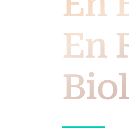
En 
En 
Bio