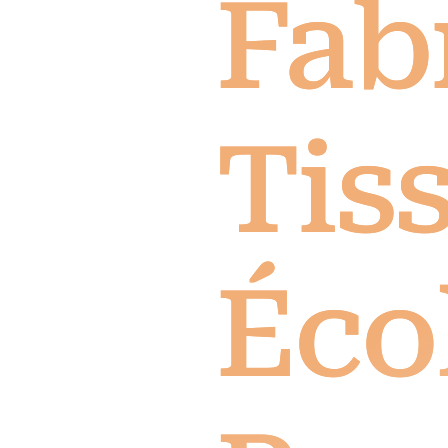
Fab
Tis
Éco