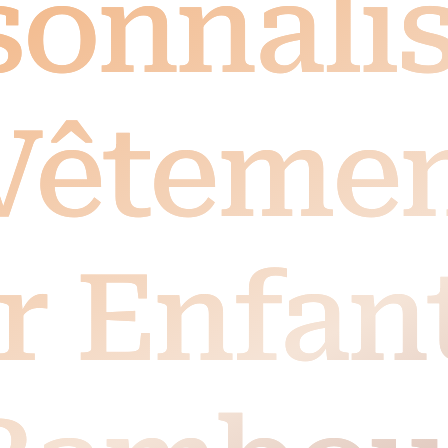
sonnali
Vêteme
r Enfan