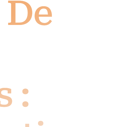
 De
 :