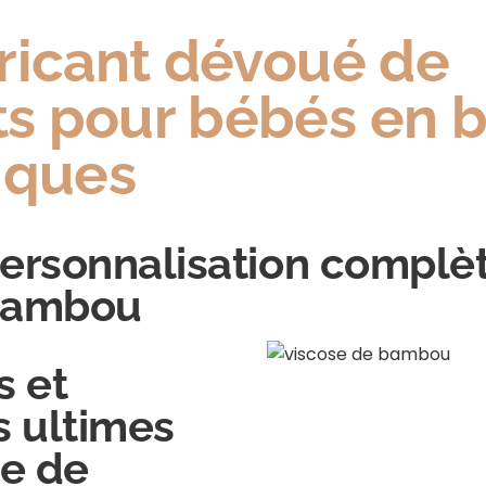
ricant dévoué de
s pour bébés en
iques
ersonnalisation complèt
 bambou
s et
s ultimes
se de