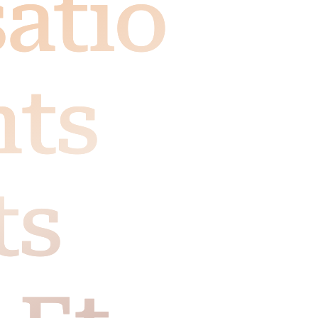
sation
nts
ts