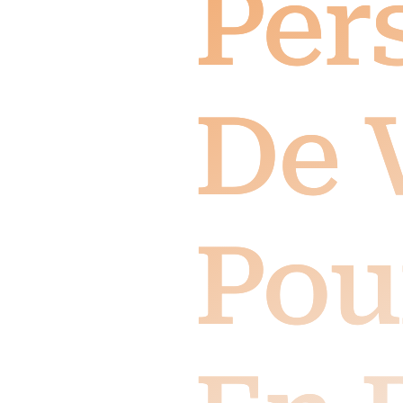
Per
De 
Pou