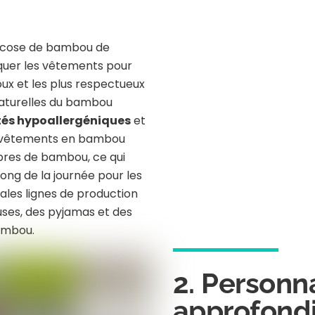
iscose de bambou de
iquer les vêtements pour
oux et les plus respectueux
naturelles du bambou
tés hypoallergéniques
et
 vêtements en bambou
ibres de bambou, ce qui
long de la journée pour les
pales lignes de production
es, des pyjamas et des
ambou.
2. Personn
approfondi