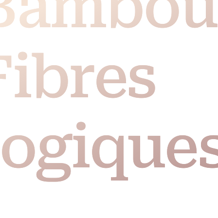
Bambou
Fibres
logique