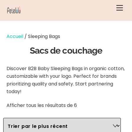
Skip
Men
to
content
Accueil
/ Sleeping Bags
Sacs de couchage
Discover B2B Baby Sleeping Bags in organic cotton,
customizable with your logo. Perfect for brands
prioritizing quality and safety. Start partnering
today!
Classés
Afficher tous les résultats de 6
par
ordre
chronologique