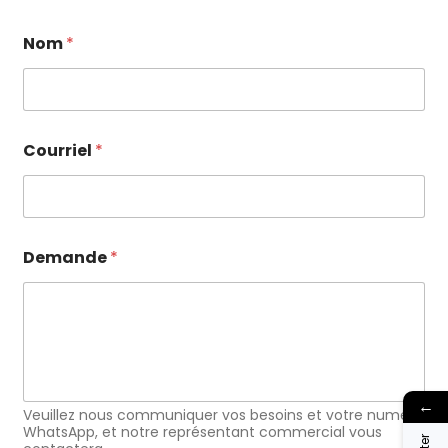
Nom
*
Courriel
*
*
Demande
*
*
D
e
m
a
n
d
e
←
Veuillez nous communiquer vos besoins et votre numéro
WhatsApp, et notre représentant commercial vous