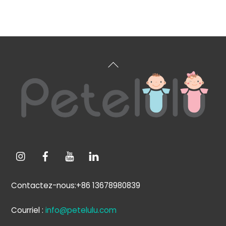
Retour
en
haut
de
page
Contactez-nous:+86 13678980839
Courriel :
info@petelulu.com