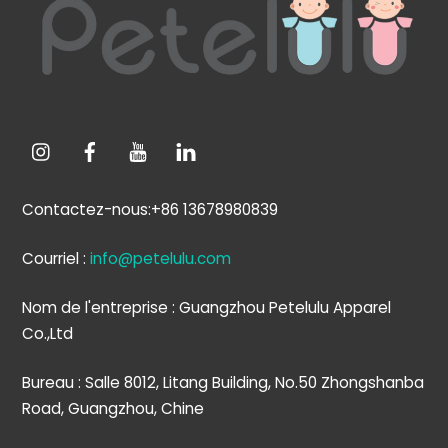
haut
de
page
Contactez-nous:+86 13678980839
Courriel :
info@petelulu.com
Nom de l'entreprise : Guangzhou Petelulu Apparel
Co.,Ltd
Bureau : Salle 8012, Litang Building, No.50 Zhongshanba
Road, Guangzhou, Chine