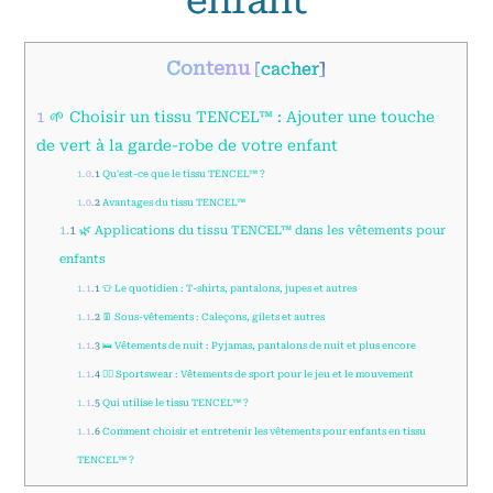
Contenu
[
cacher
]
1
🌱 Choisir un tissu TENCEL™ : Ajouter une touche
de vert à la garde-robe de votre enfant
1.0.1
Qu'est-ce que le tissu TENCEL™ ?
1.0.2
Avantages du tissu TENCEL™
1.1
🌿 Applications du tissu TENCEL™ dans les vêtements pour
enfants
1.1.1
👕 Le quotidien : T-shirts, pantalons, jupes et autres
1.1.2
👖 Sous-vêtements : Caleçons, gilets et autres
1.1.3
🛌 Vêtements de nuit : Pyjamas, pantalons de nuit et plus encore
1.1.4
🏃‍♂️ Sportswear : Vêtements de sport pour le jeu et le mouvement
1.1.5
Qui utilise le tissu TENCEL™ ?
1.1.6
Comment choisir et entretenir les vêtements pour enfants en tissu
TENCEL™ ?