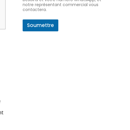
e
notre représentant commercial vous
contactera.
Soumettre
e
nt