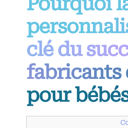
Pourquoi l
personnalis
clé du succ
fabricants
pour bébé
C