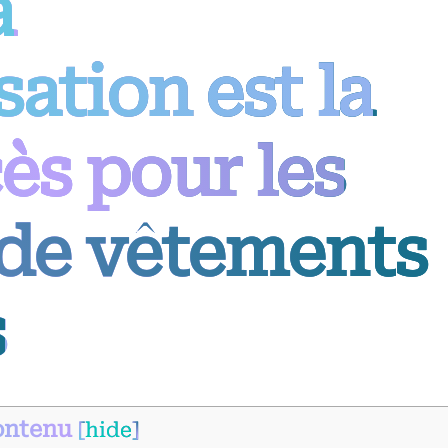
a
ation est la
ès pour les
 de vêtements
s
ontenu
[
hide
]