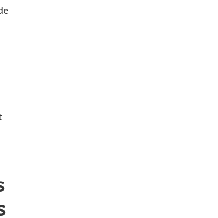
 de
t
s
s