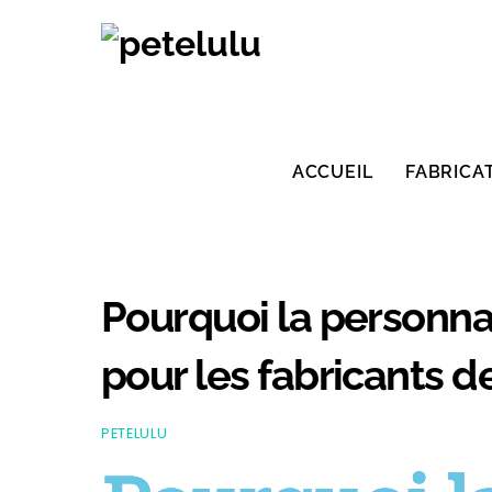
Skip
to
content
ACCUEIL
FABRICA
Pourquoi la personnal
pour les fabricants 
PETELULU