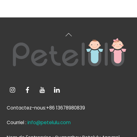
Retour
en
haut
de
page
Contactez-nous:+86 13678980839
Courriel :
info@petelulu.com