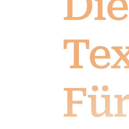
Die
Tex
Fü