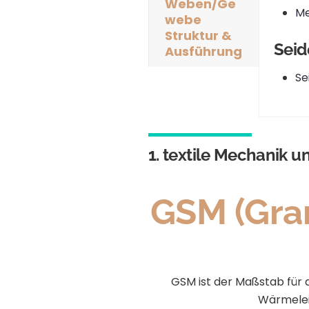
Weben/Ge
Me
webe
Struktur &
Seid
Ausführung
Se
1. textile Mechanik u
GSM (Gra
GSM ist der Maßstab für d
Wärmeleis