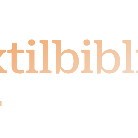
tilbib
r