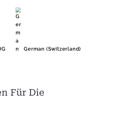
OG
German (Switzerland)
English (United States)
n Für Die