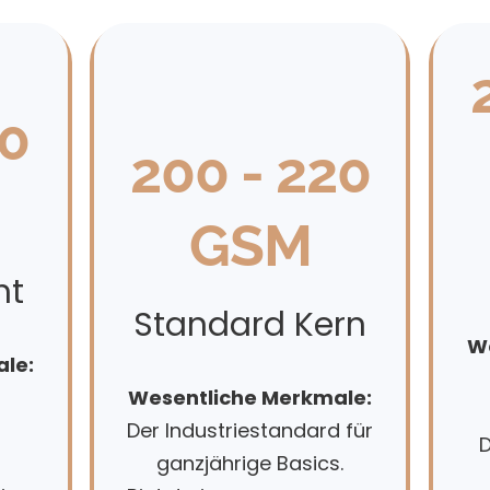
80
200 - 220
GSM
ht
Standard Kern
We
le:
Wesentliche Merkmale:
Der Industriestandard für
D
ganzjährige Basics.