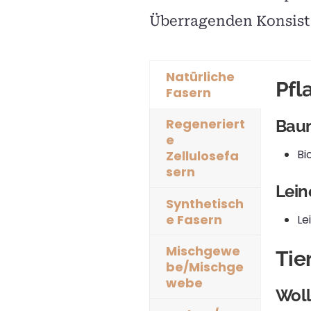
Überragenden Konsiste
Natürliche
Pfl
Fasern
Regeneriert
Bau
e
Bi
Zellulosefa
sern
Lei
Synthetisch
e Fasern
Le
Mischgewe
Tie
be/Mischge
webe
Wol