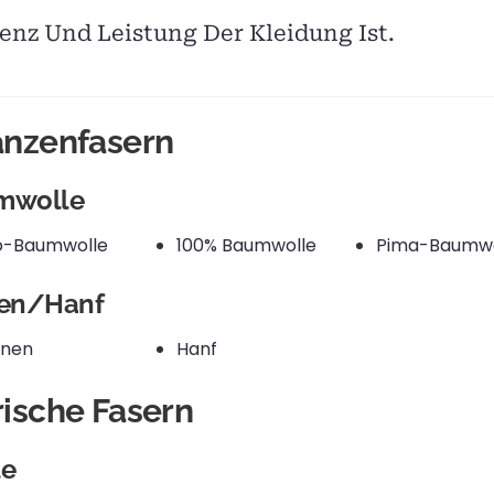
nz Und Leistung Der Kleidung Ist.
anzenfasern
mwolle
o-Baumwolle
100% Baumwolle
Pima-Baumwo
nen/Hanf
inen
Hanf
rische Fasern
le