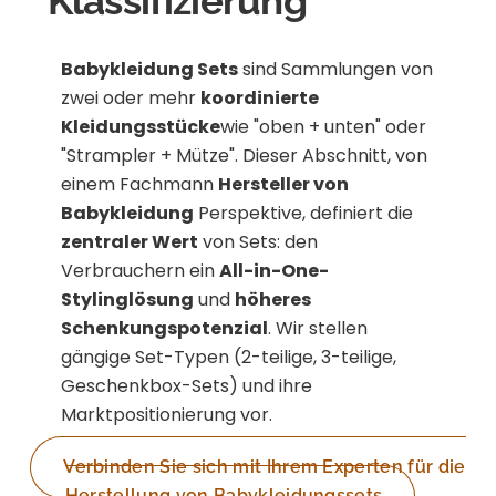
Klassifizierung
Babykleidung Sets
sind Sammlungen von
zwei oder mehr
koordinierte
Kleidungsstücke
wie "oben + unten" oder
"Strampler + Mütze". Dieser Abschnitt, von
einem Fachmann
Hersteller von
Babykleidung
Perspektive, definiert die
zentraler Wert
von Sets: den
Verbrauchern ein
All-in-One-
Stylinglösung
und
höheres
Schenkungspotenzial
. Wir stellen
gängige Set-Typen (2-teilige, 3-teilige,
Geschenkbox-Sets) und ihre
Marktpositionierung vor.
Verbinden Sie sich mit Ihrem Experten für die
Herstellung von Babykleidungssets