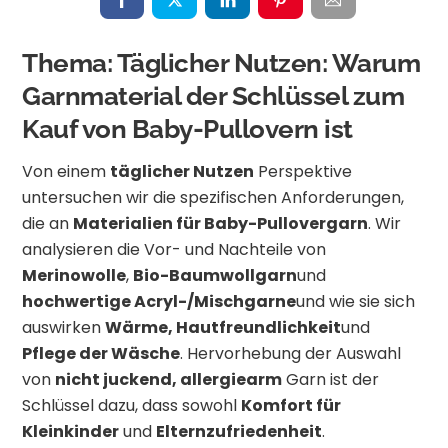
Thema: Täglicher Nutzen: Warum
Garnmaterial der Schlüssel zum
Kauf von Baby-Pullovern ist
Von einem
täglicher Nutzen
Perspektive
untersuchen wir die spezifischen Anforderungen,
die an
Materialien für Baby-Pullovergarn
. Wir
analysieren die Vor- und Nachteile von
Merinowolle
,
Bio-Baumwollgarn
und
hochwertige Acryl-/Mischgarne
und wie sie sich
auswirken
Wärme, Hautfreundlichkeit
und
Pflege der Wäsche
. Hervorhebung der Auswahl
von
nicht juckend, allergiearm
Garn ist der
Schlüssel dazu, dass sowohl
Komfort für
Kleinkinder
und
Elternzufriedenheit
.