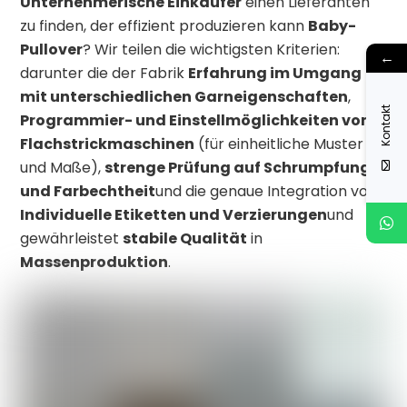
Unternehmerische Einkäufer
einen Lieferanten
zu finden, der effizient produzieren kann
Baby-
Pullover
? Wir teilen die wichtigsten Kriterien:
←
darunter die der Fabrik
Erfahrung im Umgang
mit unterschiedlichen Garneigenschaften
,
Kontakt
Programmier- und Einstellmöglichkeiten von
Flachstrickmaschinen
(für einheitliche Muster
und Maße),
strenge Prüfung auf Schrumpfung
und Farbechtheit
und die genaue Integration von
Individuelle Etiketten und Verzierungen
und
gewährleistet
stabile Qualität
in
Massenproduktion
.