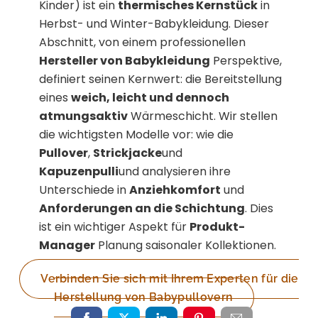
Kinder) ist ein
thermisches Kernstück
in
Herbst- und Winter-Babykleidung. Dieser
Abschnitt, von einem professionellen
Hersteller von Babykleidung
Perspektive,
definiert seinen Kernwert: die Bereitstellung
eines
weich, leicht und dennoch
atmungsaktiv
Wärmeschicht. Wir stellen
die wichtigsten Modelle vor: wie die
Pullover
,
Strickjacke
und
Kapuzenpulli
und analysieren ihre
Unterschiede in
Anziehkomfort
und
Anforderungen an die Schichtung
. Dies
ist ein wichtiger Aspekt für
Produkt-
Manager
Planung saisonaler Kollektionen.
Verbinden Sie sich mit Ihrem Experten für die
Herstellung von Babypullovern