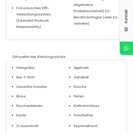
allgemeine
Französisches EPR-
Produktsicherheit) EU-
Kontakt
Verpackungssystem
Bevollmächtigter (oder EU-
(Extended Producer
Vertreter)
Responsibility)
Silhouette des Kleidungsstücks
Übergröße
Appliziert
Box-T-Shirt
Gehäkelt
Gesenkte Schulter
Rüsche
Blase
Perlen
Rüschenbesatz
Klettverschluss
Kante
Schulterfrei
O-Ausschnitt
Asymmetrisch