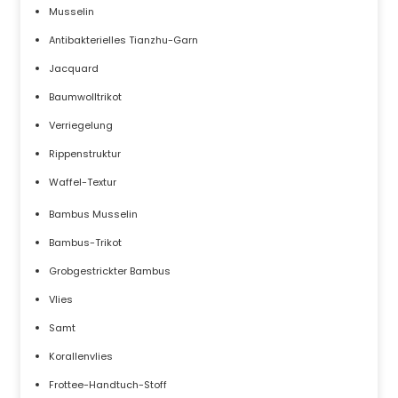
Musselin
Antibakterielles Tianzhu-Garn
Jacquard
Baumwolltrikot
Verriegelung
Rippenstruktur
Waffel-Textur
Bambus Musselin
Bambus-Trikot
Grobgestrickter Bambus
Vlies
Samt
Korallenvlies
Frottee-Handtuch-Stoff