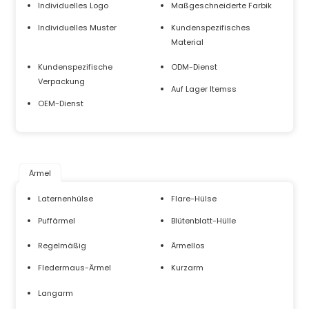
Individuelles Logo
Maßgeschneiderte Farbik
Individuelles Muster
Kundenspezifisches
Material
Kundenspezifische
ODM-Dienst
Verpackung
Auf Lager ltemss
OEM-Dienst
Ärmel
Laternenhülse
Flare-Hülse
Puffärmel
Blütenblatt-Hülle
Regelmäßig
Ärmellos
Fledermaus-Ärmel
Kurzarm
Langarm