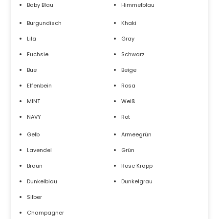
Baby Blau
Himmelblau
Burgundisch
Khaki
Lila
Gray
Fuchsie
Schwarz
Bue
Beige
Elfenbein
Rosa
MINT
Weiß
NAVY
Rot
Gelb
Armeegrün
Lavendel
Grün
Braun
Rose Krapp
Dunkelblau
Dunkelgrau
Silber
Champagner