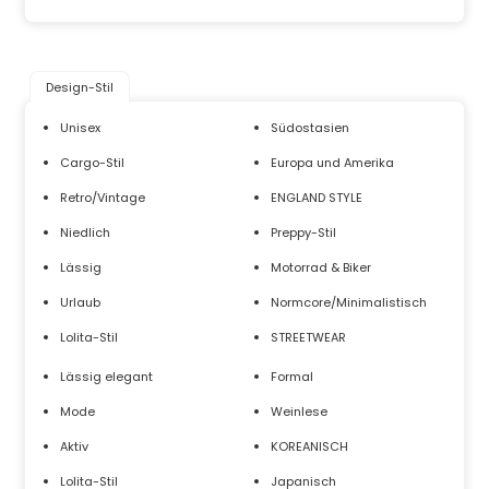
Design-Stil
Unisex
Südostasien
Cargo-Stil
Europa und Amerika
Retro/Vintage
ENGLAND STYLE
Niedlich
Preppy-Stil
Lässig
Motorrad & Biker
Urlaub
Normcore/Minimalistisch
Lolita-Stil
STREETWEAR
Lässig elegant
Formal
Mode
Weinlese
Aktiv
KOREANISCH
Lolita-Stil
Japanisch