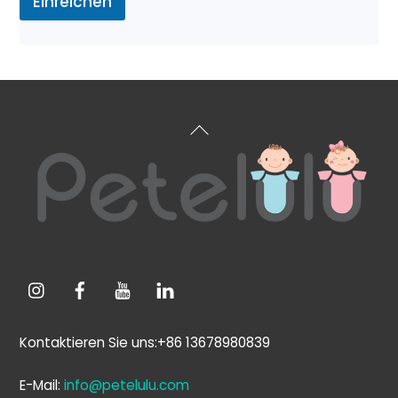
Einreichen
r
a
g
e
Zurück
zum
Anfang
Kontaktieren Sie uns:+86 13678980839
E-Mail:
info@petelulu.com