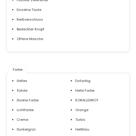
Pullover Zweireiher
Einzelne Taste
Reißverschluss
Bedeckter Knopf
Offene Masche
Farbe
Helles
Einfarbig
Solide
Helle Farbe
Dunkle Farbe
KORALLENROT
Lichtfarbe
Orange
Creme
Türkis
Dunkelgrün
Hellblau