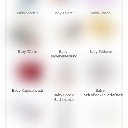
Baby Shortall
Baby-Overall
Baby-Hosen
Baby-Weste
Baby-
Baby-Pullover
Badebekleidung
Baby-Kapuzenpulli
Baby-
Baby Hoodie
Schlafsäcke/Schlafsack
Bademantel