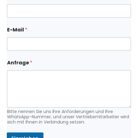
E-Mail
*
N
Anfrage
*
a
m
e
A
n
f
r
a
g
Bitte nennen Sie uns Ihre Anforderungen und Ihre
e
WhatsApp-Nummer, und unser Vertriebsmitarbeiter wird
sich mit Ihnen in Verbindung setzen.
A
n
f