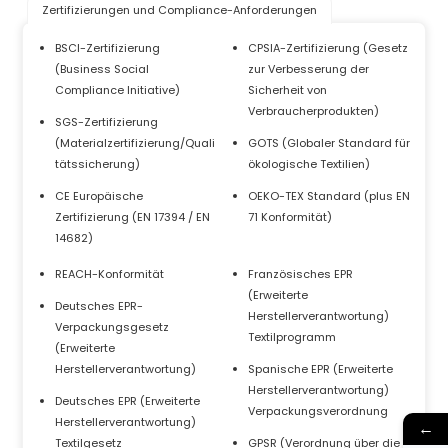
Zertifizierungen und Compliance-Anforderungen
BSCI-Zertifizierung
CPSIA-Zertifizierung (Gesetz
(Business Social
zur Verbesserung der
Compliance Initiative)
Sicherheit von
Verbraucherprodukten)
SGS-Zertifizierung
(Materialzertifizierung/Quali
GOTS (Globaler Standard für
tätssicherung)
ökologische Textilien)
CE Europäische
OEKO-TEX Standard (plus EN
Zertifizierung (EN 17394 / EN
71 Konformität)
14682)
REACH-Konformität
Französisches EPR
(Erweiterte
Deutsches EPR-
Herstellerverantwortung)
Verpackungsgesetz
Textilprogramm
(Erweiterte
Herstellerverantwortung)
Spanische EPR (Erweiterte
Herstellerverantwortung)
Deutsches EPR (Erweiterte
Verpackungsverordnung
Herstellerverantwortung)
←
Textilgesetz
GPSR (Verordnung über die