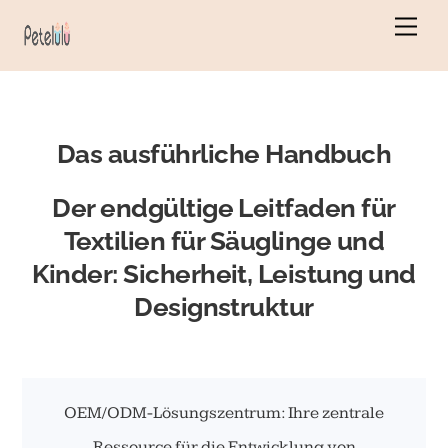
Zum
Men
Inhalt
springen
Das ausführliche Handbuch
Der endgültige Leitfaden für
Textilien für Säuglinge und
Kinder: Sicherheit, Leistung und
Designstruktur
OEM/ODM-Lösungszentrum: Ihre zentrale
Ressource für die Entwicklung von