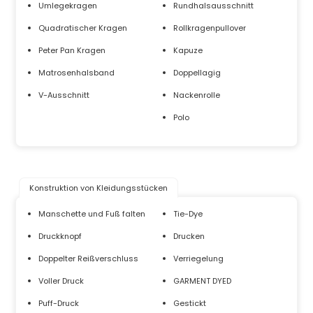
Umlegekragen
Rundhalsausschnitt
Quadratischer Kragen
Rollkragenpullover
Peter Pan Kragen
Kapuze
Matrosenhalsband
Doppellagig
V-Ausschnitt
Nackenrolle
Polo
Konstruktion von Kleidungsstücken
Manschette und Fuß falten
Tie-Dye
Druckknopf
Drucken
Doppelter Reißverschluss
Verriegelung
Voller Druck
GARMENT DYED
Puff-Druck
Gestickt