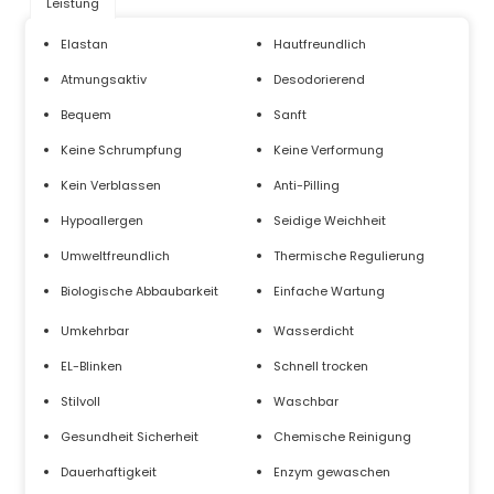
Leistung
Elastan
Hautfreundlich
Atmungsaktiv
Desodorierend
Bequem
Sanft
Keine Schrumpfung
Keine Verformung
Kein Verblassen
Anti-Pilling
Hypoallergen
Seidige Weichheit
Umweltfreundlich
Thermische Regulierung
Biologische Abbaubarkeit
Einfache Wartung
Umkehrbar
Wasserdicht
EL-Blinken
Schnell trocken
Stilvoll
Waschbar
Gesundheit Sicherheit
Chemische Reinigung
Dauerhaftigkeit
Enzym gewaschen