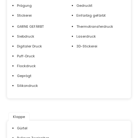
Prägung
Gedruckt
Stickerei
Einfarbig gefärbt
GARNE GEFÄRBT
Thermotransferdruck
Siebdruck
Laserdruck
Digitaler Druck
3D-Stickerei
Puff-Druck
Flockdruck
Geprägt
Silikondruck
Klappe
Gürtel