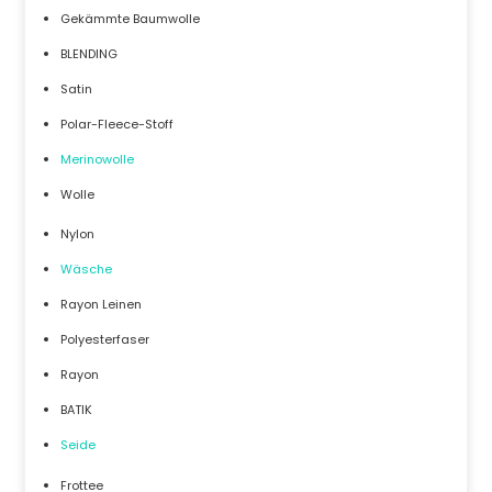
Gekämmte Baumwolle
BLENDING
Satin
Polar-Fleece-Stoff
Merinowolle
Wolle
Nylon
Wäsche
Rayon Leinen
Polyesterfaser
Rayon
BATIK
Seide
Frottee