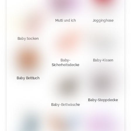
Mutti und ich
Jogginghose
Baby Socken
Baby-
Baby-Kissen
Sicherheitsdecke
Baby Betttuch
Baby-Steppdecke
Baby-Bettwäsche