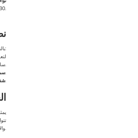
تواف
2030 وأهداف الاستدامة الوطنية.
نص
بالنسبة للموزعين وتجار التجزئة في المملكة، من الضروري اتباع المبادئ الآتية لضمان تقديم منتجات عالية الجودة:
سلامة المواد.
اختيار الشركاء التجاريين الذين يلتزمون بمعايير الاستدامة والإنتاج الأخلاقي.
سمع
توضيح مكونات المنتجات وفوائدها البيئية والصحية لجذب المستهلكين المهتمين بالاستدامة.
شفا
ال
يمث
تتو
والأمهات الذين يسعون للأفضل لأطفالهم.