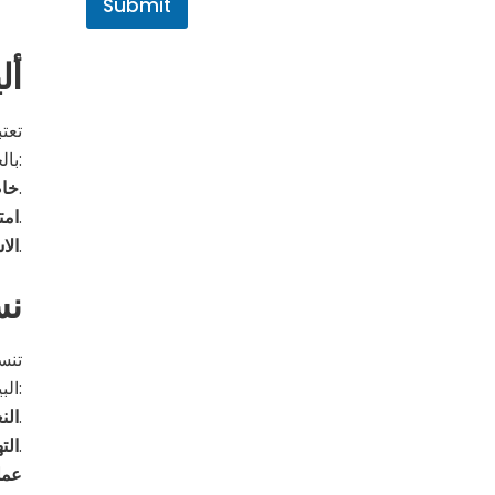
Submit
أل
تعت
بالخصائص التالية:
تحارب ألياف الخيزران نمو الجراثيم، مما يساعد في حماية بشرة الأطفال الحساسة.
خاص
تضمن هذه الخاصية بقاء الجلد جافاً وتقلل من مشاكل الحساسية والالتهابات.
امت
ينمو الخيزران بسرعة دون الحاجة لاستخدام المبيدات، مما يجعل زراعته وصناعته صديقة للبيئة.
الا
تنس
تنس
البيئة. ومن أبرز مميزات تنسيل:
تتمتع ألياف تنسيل بملمس ناعم يناسب بشرة الأطفال الحساسة ويسهم في توفير أقصى درجات الراحة.
الن
يسمح النسيج بمرور الهواء، مما يساعد في تنظيم درجة حرارة الجسم في جميع الظروف المناخية.
الت
عمل