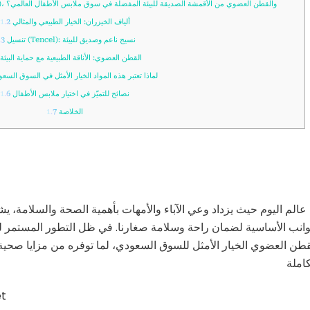
لماذا تُعتبر ألياف الخيزران، وتنسيل (Tencel)، والقطن العضوي من الأقمشة الصديقة للبيئة المفضلة في سوق ملابس الأطفال العالمي؟
ألياف الخيزران: الخيار الطبيعي والمثالي
1.2
تنسيل (Tencel): نسيج ناعم وصديق للبيئة
.3
القطن العضوي: الأناقة الطبيعية مع حماية البيئة
لماذا تعتبر هذه المواد الخيار الأمثل في السوق السع
نصائح للتميّز في اختيار ملابس الأطفال
1.6
الخلاصة
1.7
عالم اليوم حيث يزداد وعي الآباء والأمهات بأهمية الصحة والسلامة، ي
وانب الأساسية لضمان راحة وسلامة صغارنا. في ظل التطور المستمر للمما