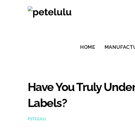
Skip
to
content
HOME
MANUFACT
Have You Truly Unde
Labels?
PETELULU