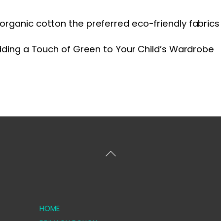
rganic cotton the preferred eco-friendly fabrics 
dding a Touch of Green to Your Child’s Wardrobe
Back
To
Top
HOME