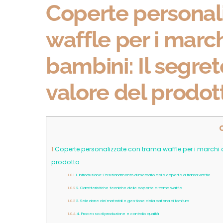
Coperte personal
waffle per i marc
bambini: Il segre
valore del prodot
1
Coperte personalizzate con trama waffle per i marchi d
prodotto
1.0.1
1. Introduzione: Posizionamento di mercato delle coperte a trama waffle
1.0.2
2. Caratteristiche tecniche delle coperte a trama waffle
1.0.3
3. Selezione dei materiali e gestione della catena di fornitura
1.0.4
4. Processo di produzione e controllo qualità