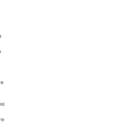
a
e
ze
si
re