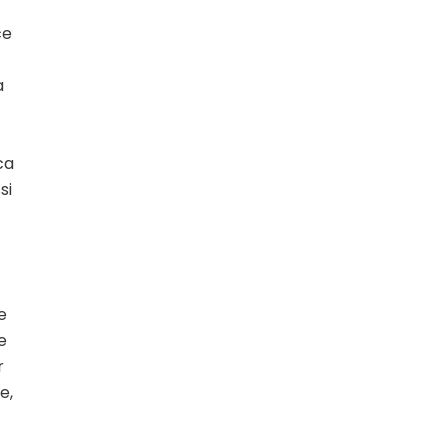
ce
a
ca
si
e
e
r
e,
e