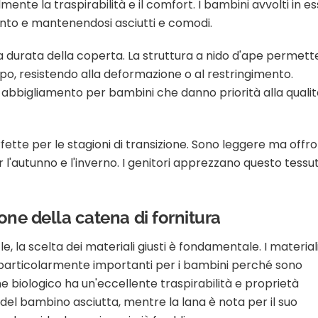
ente la traspirabilità e il comfort. I bambini avvolti in e
ento e mantenendosi asciutti e comodi.
la durata della coperta. La struttura a nido d'ape permett
po, resistendo alla deformazione o al restringimento.
 abbigliamento per bambini che danno priorità alla quali
fette per le stagioni di transizione. Sono leggere ma offr
r l'autunno e l'inverno. I genitori apprezzano questo tessu
ione della catena di fornitura
 la scelta dei materiali giusti è fondamentale. I material
, particolarmente importanti per i bambini perché sono
tone biologico ha un'eccellente traspirabilità e proprietà
 del bambino asciutta, mentre la lana è nota per il suo