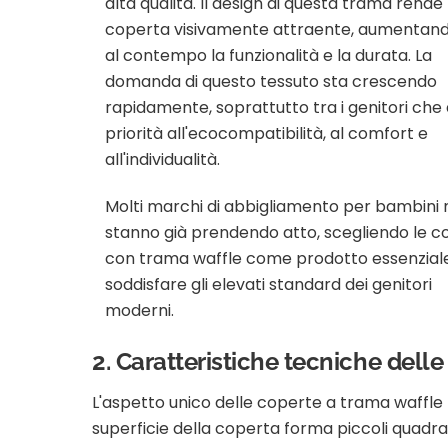
alta qualità. Il design di questa trama rende 
coperta visivamente attraente, aumentan
al contempo la funzionalità e la durata. La
domanda di questo tessuto sta crescendo
rapidamente, soprattutto tra i genitori ch
priorità all'ecocompatibilità, al comfort e
all'individualità.
Molti marchi di abbigliamento per bambini 
stanno già prendendo atto, scegliendo le c
con trama waffle come prodotto essenzial
soddisfare gli elevati standard dei genitori
moderni.
2. Caratteristiche tecniche dell
L'aspetto unico delle coperte a trama waffle r
superficie della coperta forma piccoli quadrat