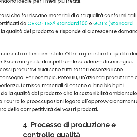
ndono ideale per i mesi più freddi.
rarsi che forniscano materiali di alta qualità conformi agli
ertificati da
OEKO-TEX® Standard 100
e
GOTS (Standard
 la qualità del prodotto e risponde alla crescente doman
onamento è fondamentale. Oltre a garantire la qualità dei
te. Essere in grado di rispettare le scadenze di consegna,
si produttivi fluidi sono tutti fattori essenziali che
i consegna. Per esempio, Petelulu, un'azienda produttrice d
rienza, fornisce materiali di cotone e lana biologici
 sia la qualità del prodotto che la sostenibilità ambientale
a a ridurre le preoccupazioni legate all'approvvigionament
o della competitività dei vostri prodotti.
4. Processo di produzione e
controllo qualità