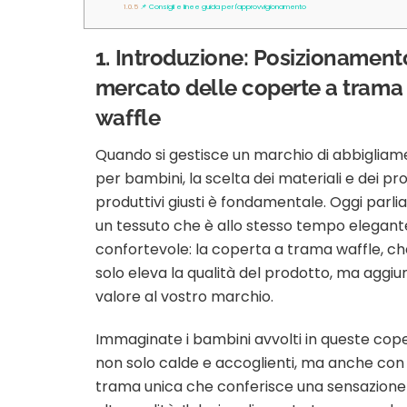
1.0.5
📌 Consigli e linee guida per l'approvvigionamento
1. Introduzione: Posizionament
mercato delle coperte a trama
waffle
Quando si gestisce un marchio di abbiglia
per bambini, la scelta dei materiali e dei pr
produttivi giusti è fondamentale. Oggi parli
un tessuto che è allo stesso tempo elegant
confortevole: la coperta a trama waffle, c
solo eleva la qualità del prodotto, ma aggi
valore al vostro marchio.
Immaginate i bambini avvolti in queste cope
non solo calde e accoglienti, ma anche con
trama unica che conferisce una sensazione 