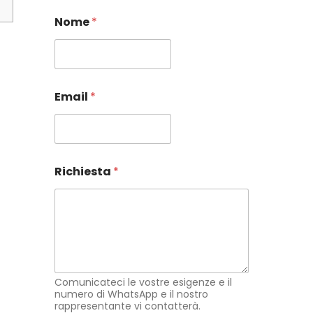
Nome
*
Email
*
E
Richiesta
*
m
a
i
l
R
i
c
h
i
Comunicateci le vostre esigenze e il
e
numero di WhatsApp e il nostro
rappresentante vi contatterà.
s