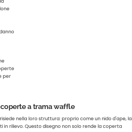
la
done
e danno
ne
operte
e per
e coperte a trama waffle
isiede nella loro struttura: proprio come un nido d'ape, la
i in rilievo. Questo disegno non solo rende la coperta