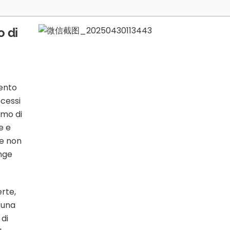
o di
mento
ocessi
amo di
e e
he non
unge
rte,
 una
di