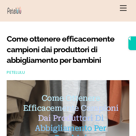
Vai
Men
al
contenuto
Come ottenere efficacemente
campioni dai produttori di
abbigliamento per bambini
PETELULU
Come Ottenere
Efficacemente Campioni
Dai Produttori Di
Abbigliamento Per