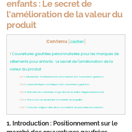
enfants : Le secret de
l'amélioration de la valeur du
produit
Contenu
[
cacher
]
1
Couvertures gaufrées personnalisées pour les marques de
vêtements pour enfants : Le secret de l'amélioration de la
valeur du produit
1.0.1
1. Introduction : Positionnement sur le marché des couvertures gaufrées
1.0.2
2. Caractéristiques techniques des couvertures gaufrées
1.0.3
3. Sélection des matériaux et gestion de la chaîne d'approvisionnement
1.0.4
4. Processus de production et contrôle de la qualité
1.0.5
📌 Conseils et lignes directrices en matière de passation de marchés
1. Introduction : Positionnement sur le