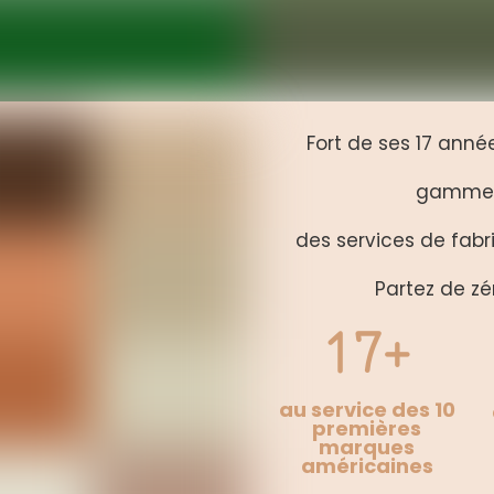
Fort de ses 17 anné
gamme c
des services de fabri
Partez de zé
17+
au service des 10
premières
marques
américaines