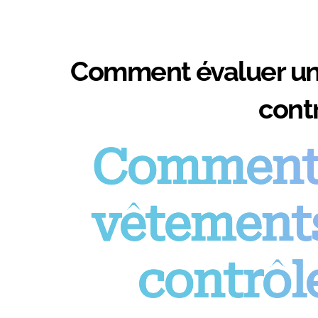
Comment évaluer un f
contr
Comment é
vêtements 
contrôl