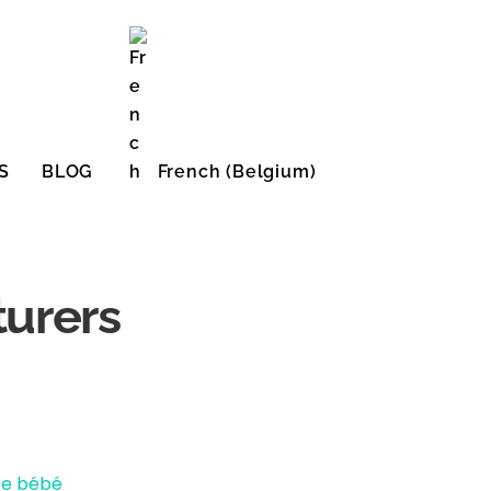
S
BLOG
French (Belgium)
English (United States)
turers