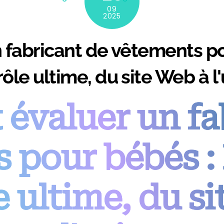
09
2025
abricant de vêtements pou
ôle ultime, du site Web à l
valuer un fa
pour bébés : 
e ultime, du si