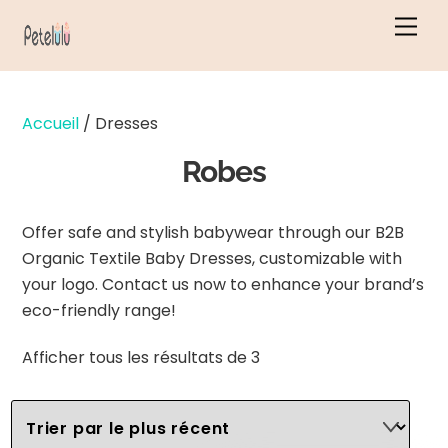
Skip
Men
to
content
Accueil
/ Dresses
Robes
Offer safe and stylish babywear through our B2B
Organic Textile Baby Dresses, customizable with
your logo. Contact us now to enhance your brand’s
eco-friendly range!
Classés
Afficher tous les résultats de 3
par
ordre
chronologique