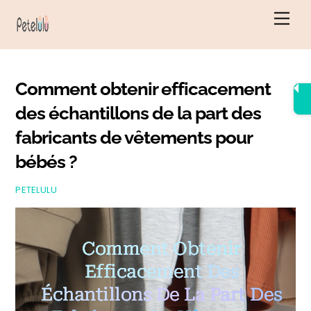
Skip
Men
to
content
Comment obtenir efficacement
des échantillons de la part des
fabricants de vêtements pour
bébés ?
PETELULU
Comment Obtenir
Efficacement Des
Échantillons De La Part Des