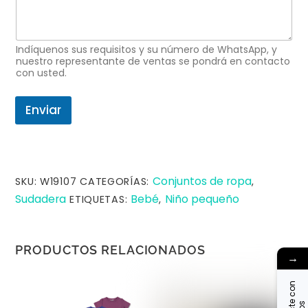
e
l
e
c
Indíquenos sus requisitos y su número de WhatsApp, y
t
nuestro representante de ventas se pondrá en contacto
r
con usted.
ó
n
i
Enviar
c
o
S
o
l
Conjuntos de ropa
SKU:
W19107
CATEGORÍAS:
,
i
c
Sudadera
Bebé
Niño pequeño
ETIQUETAS:
,
i
t
a
r
PRODUCTOS RELACIONADOS
→