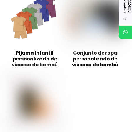
C
o
n
t
a
c
t
c
o
n
n
o
s
o
t
r
o
e
s
Pijama infantil
Conjunto de ropa
personalizado de
personalizado de
viscosa de bambú
viscosa de bambú