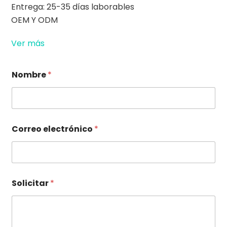
Entrega: 25-35 días laborables
OEM Y ODM
Ver más
Nombre
*
e
Correo electrónico
*
l
e
c
t
r
ó
Solicitar
*
n
i
c
o