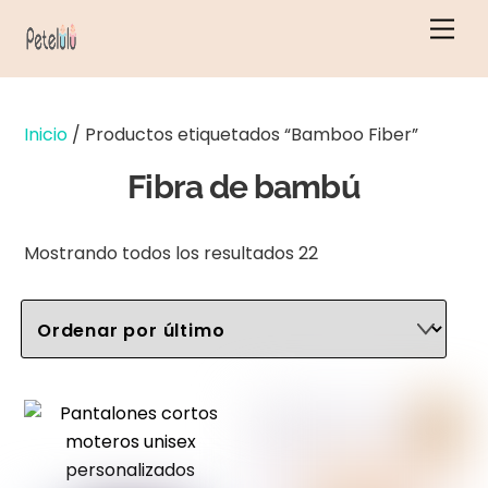
Ir
Men
al
contenido
Inicio
/ Productos etiquetados “Bamboo Fiber”
Fibra de bambú
Ordenados
Mostrando todos los resultados 22
por
últimos