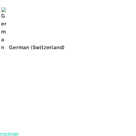
German (Switzerland)
English (United States)