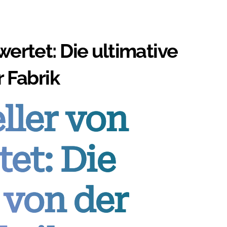
ertet: Die ultimative
r Fabrik
ller von
et: Die
 von der