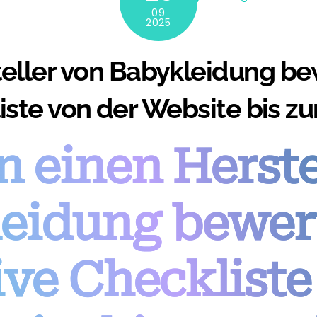
09
2025
ller von Babykleidung bew
ste von der Website bis zu
 einen Herste
eidung bewert
ive Checkliste