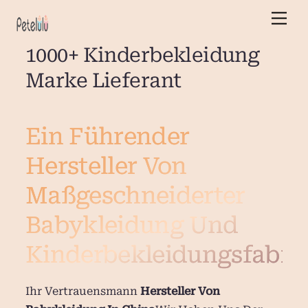
Zum
Men
Inhalt
springen
1000+ Kinderbekleidung
Marke Lieferant
Ein Führender
Hersteller Von
Maßgeschneiderter
Babykleidung Und
Kinderbekleidungsfabri
Ihr Vertrauensmann
Hersteller Von