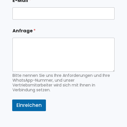
E-Mail
*
M
a
i
l
Anfrage
*
Bitte nennen Sie uns Ihre Anforderungen und Ihre
WhatsApp-Nummer, und unser
Vertriebsmitarbeiter wird sich mit Ihnen in
Verbindung setzen.
Einreichen