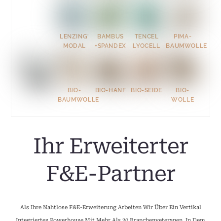
LENZING'
BAMBUS
TENCEL
PIMA-
MODAL
+SPANDEX
LYOCELL
BAUMWOLLE
BIO-
BIO-HANF
BIO-SEIDE
BIO-
BAUMWOLLE
WOLLE
Ihr Erweiterter
F&E-Partner
Als Ihre Nahtlose F&E-Erweiterung Arbeiten Wir Über Ein Vertikal
Integriertes Powerhouse Mit Mehr Als 20 Branchenveteranen, In Dem