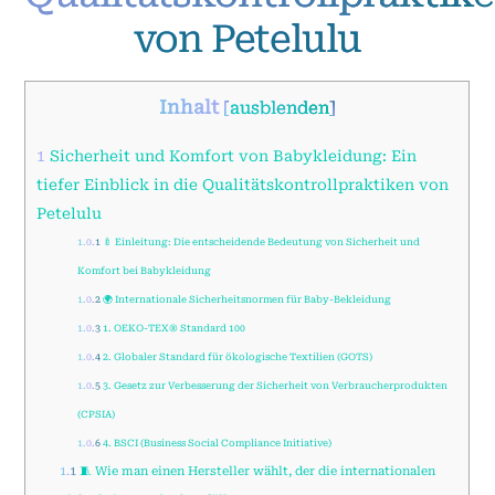
von Petelulu
Inhalt
[
ausblenden
]
1
Sicherheit und Komfort von Babykleidung: Ein
tiefer Einblick in die Qualitätskontrollpraktiken von
Petelulu
1.0.1
🍼 Einleitung: Die entscheidende Bedeutung von Sicherheit und
Komfort bei Babykleidung
1.0.2
🌍 Internationale Sicherheitsnormen für Baby-Bekleidung
1.0.3
1. OEKO-TEX® Standard 100
1.0.4
2. Globaler Standard für ökologische Textilien (GOTS)
1.0.5
3. Gesetz zur Verbesserung der Sicherheit von Verbraucherprodukten
(CPSIA)
1.0.6
4. BSCI (Business Social Compliance Initiative)
1.1
🧵 Wie man einen Hersteller wählt, der die internationalen