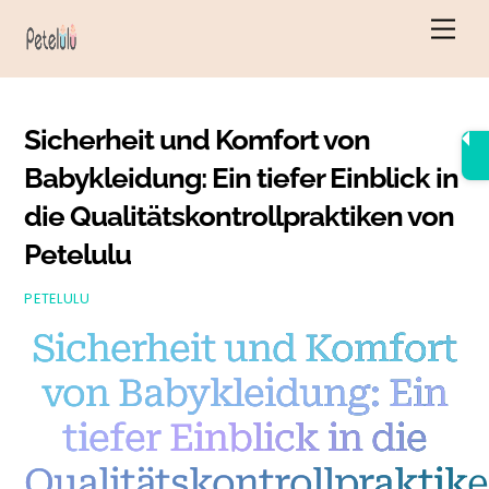
Zum
Men
Inhalt
springen
Sicherheit und Komfort von
Babykleidung: Ein tiefer Einblick in
die Qualitätskontrollpraktiken von
Petelulu
PETELULU
Sicherheit und Komfort
von Babykleidung: Ein
tiefer Einblick in die
Qualitätskontrollpraktik