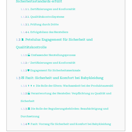
Sicherheitsstandards erfüllt
1.1.1
1. Zertifizierungen und Konformität
1.1.2
2. Qualitätskontrollsysteme
1.1.3
3. Prüfung durch Dritte
1.1.4
4. Erfolgsbilanz des Herstellers
1.2
🧵 Petelulus Engagement für Sicherheit und
Qualitätskontrolle
1.2.1
🏭 Umfassender Herstellungsprozess
1.2.2
✅ Zertifizierungen und Konformität
1.2.3
🛡️ Engagement für Sicherheitsmerkmale
1.3
🧸 Fazit: Sicherheit und Komfort bei Babykleidung
1.3.1
👨‍👩‍👧 Die Rolle der Eltern: Wachsamkeit bei der Produktauswahl
1.3.2
🏭 Verantwortung der Hersteller: Verpflichtung zu Qualität und
Sicherheit
1.3.3
🏛️ Die Rolle der Regulierungsbehörden: Beaufsichtigung und
Durchsetzung
1.3.4
🌟 Fazit: Vorrang für Sicherheit und Komfort bei Babykleidung