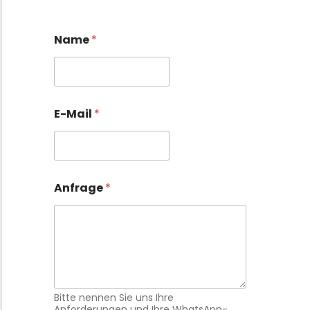
Name
*
E-Mail
*
E
Anfrage
*
-
M
a
i
l
N
a
m
e
Bitte nennen Sie uns Ihre
A
Anforderungen und Ihre WhatsApp-