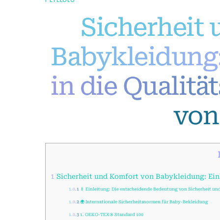
Sicherheit
Babykleidung: 
in die Qualitä
von
1
Sicherheit und Komfort von Babykleidung: Ein t
1.0.1
🍼 Einleitung: Die entscheidende Bedeutung von Sicherheit u
1.0.2
🌍 Internationale Sicherheitsnormen für Baby-Bekleidung
1.0.3
1. OEKO-TEX® Standard 100