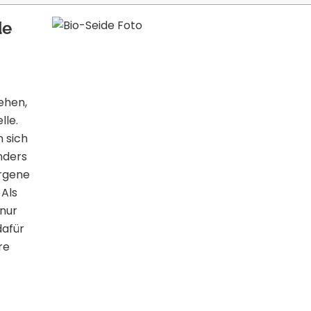
de
ehen,
lle.
 sich
nders
ergene
Als
 nur
dafür
re