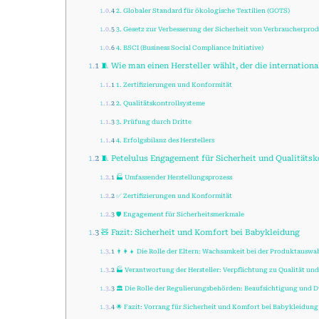
1.0.4
2. Globaler Standard für ökologische Textilien (GOTS)
1.0.5
3. Gesetz zur Verbesserung der Sicherheit von Verbraucherpro
1.0.6
4. BSCI (Business Social Compliance Initiative)
1.1
🧵 Wie man einen Hersteller wählt, der die internationa
1.1.1
1. Zertifizierungen und Konformität
1.1.2
2. Qualitätskontrollsysteme
1.1.3
3. Prüfung durch Dritte
1.1.4
4. Erfolgsbilanz des Herstellers
1.2
🧵 Petelulus Engagement für Sicherheit und Qualitätsk
1.2.1
🏭 Umfassender Herstellungsprozess
1.2.2
✅ Zertifizierungen und Konformität
1.2.3
🛡️ Engagement für Sicherheitsmerkmale
1.3
🧸 Fazit: Sicherheit und Komfort bei Babykleidung
1.3.1
👨‍👩‍👧 Die Rolle der Eltern: Wachsamkeit bei der Produktauswa
1.3.2
🏭 Verantwortung der Hersteller: Verpflichtung zu Qualität und
1.3.3
🏛️ Die Rolle der Regulierungsbehörden: Beaufsichtigung und 
1.3.4
🌟 Fazit: Vorrang für Sicherheit und Komfort bei Babykleidung