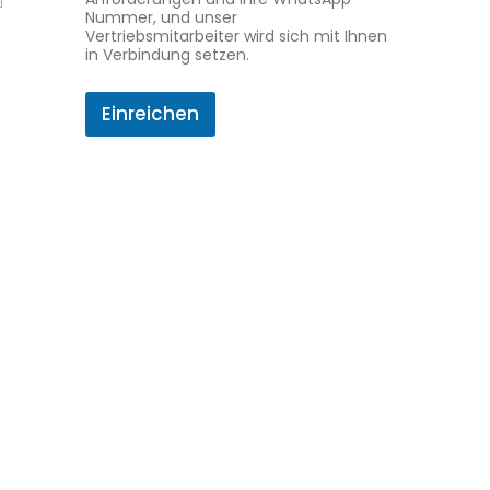
Nummer, und unser
n
Vertriebsmitarbeiter wird sich mit Ihnen
f
in Verbindung setzen.
r
a
g
Einreichen
e