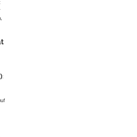
t
r
,
ät
)
:
uf