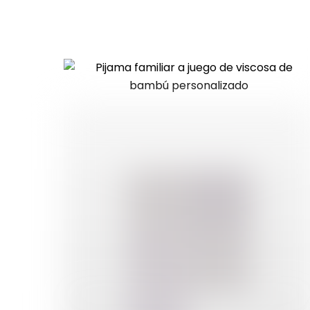
por
últimos