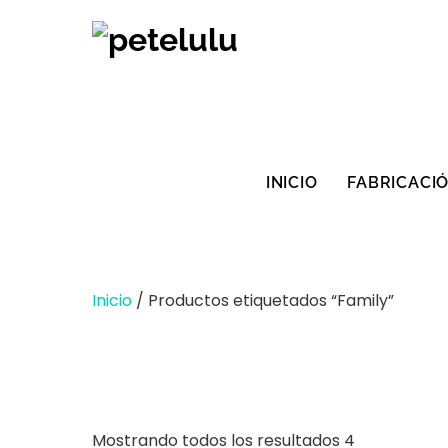
Ir
al
contenido
INICIO
FABRICACI
Inicio
/ Productos etiquetados “Family”
Ordenados
Mostrando todos los resultados 4