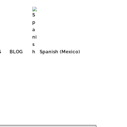
S
BLOG
Spanish (Mexico)
English (United States)