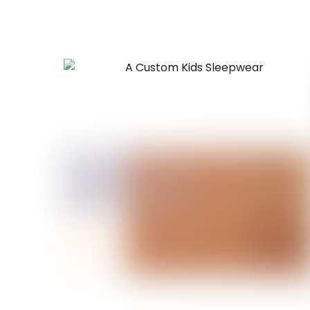
por
últimos