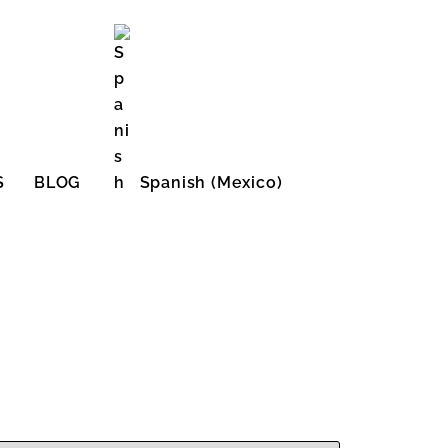
S
BLOG
Spanish (Mexico)
English (United States)