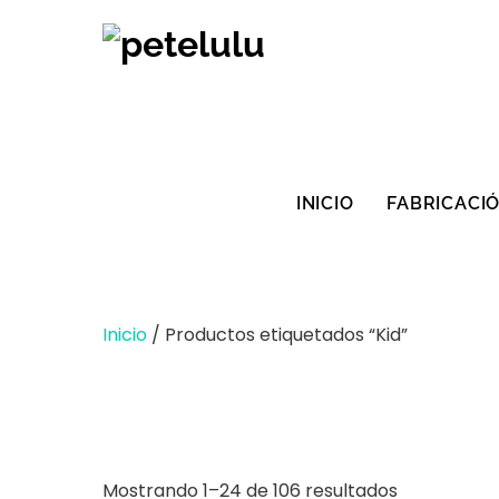
Ir
al
contenido
INICIO
FABRICACI
Inicio
/ Productos etiquetados “Kid”
Ordenados
Mostrando 1–24 de 106 resultados