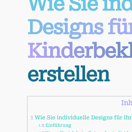
Wie Sie ind
Designs für
Kinderbek
erstellen
Inh
1
Wie Sie individuelle Designs für I
1.1
Einführung