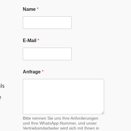
Name
*
E-Mail
*
E
Anfrage
*
-
M
a
ls
i
l
e
N
a
m
e
Bitte nennen Sie uns Ihre Anforderungen
A
und Ihre WhatsApp-Nummer, und unser
Vertriebsmitarbeiter wird sich mit Ihnen in
n