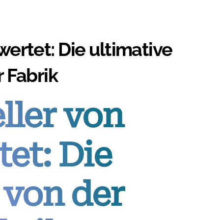
ertet: Die ultimative
r Fabrik
ller von
et: Die
 von der