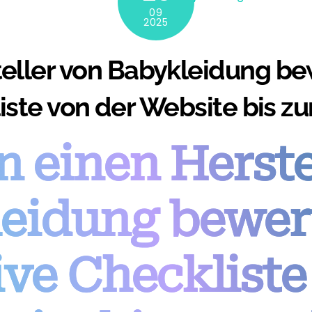
09
2025
ller von Babykleidung bew
ste von der Website bis zu
 einen Herste
eidung bewert
ive Checkliste