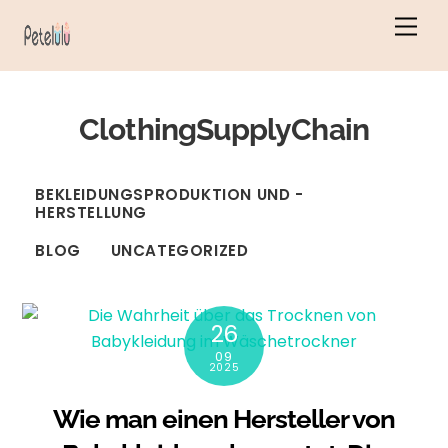
Zum
Men
Inhalt
springen
ClothingSupplyChain
BEKLEIDUNGSPRODUKTION UND -
HERSTELLUNG
BLOG
UNCATEGORIZED
26
09
2025
Wie man einen Hersteller von