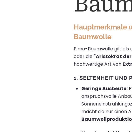
Baum
Hauptmerkmale un
Baumwolle
Pima-Baumwolle gilt als
oder die
"Aristokrat de
hochwertige Art von
Ext
1.
SELTENHEIT UND 
Geringe Ausbeute:
P
anspruchsvolle Anbau
Sonneneinstrahlungsz
macht sie nur einen A
Baumwollproduktion