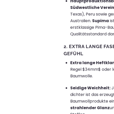
Hauptproduktionsbe
Südwestliche Verei
Texas), Peru sowie g
Australien.
Supima
is
erstklassige Pima-Bau
Qualitätsstandard dar
2.
EXTRA LANGE FA
GEFÜHL
Extra lange Heftkl
Regel
$34mm$
oder l
Baumwolle.
Seidige Weichheit:
J
dichter ist das erzeu
Baumwollprodukte ei
strahlender Glanz
un