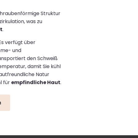
chraubenförmige Struktur
irkulation, was zu
t
.
s verfügt über
hme- und
nsportiert den Schweiß
temperatur, damit Sie kühl
hautfreundliche Natur
l für
empfindliche Haut
.
n