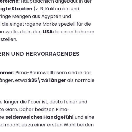
reiche:
Hauptsächlich angebaut in der
nigte Staaten
(z. B. Kalifornien und
eringe Mengen aus Ägypten und
t die eingetragene Marke speziell für die
mwolle, die in den
USA
die einen höheren
stellen.
SERN UND HERVORRAGENDES
ammer:
Pima-Baumwollfasern sind in der
änger, etwa
$35\%$
länger
als normale
e länger die Faser ist, desto feiner und
gte Garn. Daher besitzen Pima-
ne
seidenweiches Handgefühl
und eine
d macht es zu einer ersten Wahl bei den