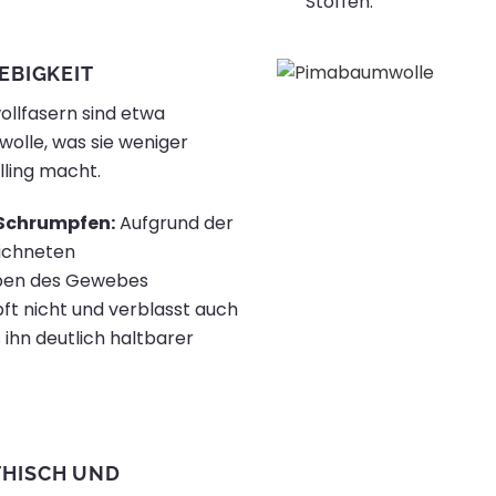
Stoffen.
EBIGKEIT
lfasern sind etwa
olle, was sie weniger
lling macht.
 Schrumpfen:
Aufgrund der
ichneten
rben des Gewebes
ft nicht und verblasst auch
ihn deutlich haltbarer
THISCH UND