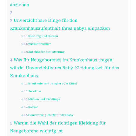
anziehen
2
3
Unverzichtbare Dinge für den
Krankenhausaufenthalt Ihres Babys einpacken
3.0.1
Kleidung und Decken
3.0.2
Wickelutensilien
3.0.3
Zubehör für die Fütterung
4
Was Ihr Neugeborenes im Krankenhaus tragen
würde: Unverzichtbares Baby-Kleidungsset für das
Krankenhaus
4.0.1
Krankenhaus-Strampler oder Kittel
4.0.2
Swaddles
4.0.3
Mützen und Fäustlinge
4.0.4
Socken
4.0.5
Homecoming-Outfit für das Baby
5
Warum die Wahl der richtigen Kleidung für
Neugeborene wichtig ist