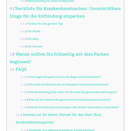
8.0.2
Babykleidung für kalte Klimazonen
9
Checkliste für Krankenhaustaschen: Unverzichtbare
Dinge für die Entbindung einpacken
9.0.1
Packen für den großen Tag
9.0.2
Für Mama
9.0.3
Für Baby
9.0.4
Für Partner
10
Warum sollten Sie frühzeitig mit dem Packen
beginnen?
11
FAQS
11.0.1
Was tragen Neugeborene in der Regel im Krankenhaus?
11.0.2
Wie viele Outfits braucht ein Neugeborenes im Krankenhaus?
11.0.3
Welche Kleidergröße sollte ich für mein Neugeborenes mitbringen?
11.0.4
Was soll ich meinem Neugeborenen im Krankenhaus anziehen?
11.0.5
Was ist bei Geburten im Sommer oder Winter besonders zu beachten?
11.1
Petelulu ist Ihr bester Partner für den Start Ihrer
Kinderbekleidungslinie
11.1.1
Hersteller von maßgeschneiderter Kinderkleidung