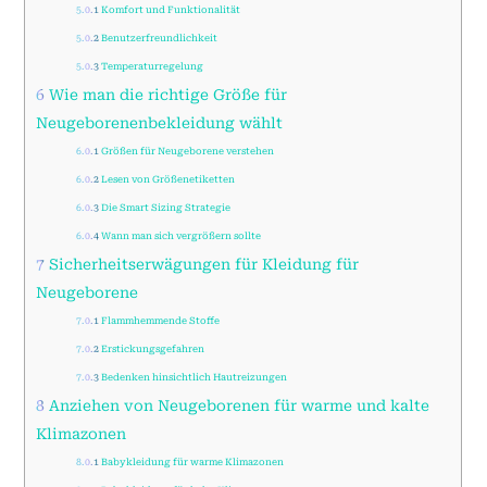
5.0.1
Komfort und Funktionalität
5.0.2
Benutzerfreundlichkeit
5.0.3
Temperaturregelung
6
Wie man die richtige Größe für
Neugeborenenbekleidung wählt
6.0.1
Größen für Neugeborene verstehen
6.0.2
Lesen von Größenetiketten
6.0.3
Die Smart Sizing Strategie
6.0.4
Wann man sich vergrößern sollte
7
Sicherheitserwägungen für Kleidung für
Neugeborene
7.0.1
Flammhemmende Stoffe
7.0.2
Erstickungsgefahren
7.0.3
Bedenken hinsichtlich Hautreizungen
8
Anziehen von Neugeborenen für warme und kalte
Klimazonen
8.0.1
Babykleidung für warme Klimazonen